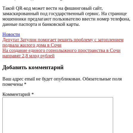
Такой QR-код может вести на фишинговый сайт,
замаскированный под государственный сервис. На странице
мошенники предлагают пользователю ввести номер телефона,
данные паспорта и банковской карты.
Новости
Навигация
Депутат Затулин помогает решить проблему с затоплением
подвала жилого дома в Сочи
по
На создание единого горнолыжного пространства в Сочи
записям
направят 2,8 млрд рублей
Добавить комментарий
Ваш адрес email не будет опубликован.
Обязательные поля
помечены
*
Комментарий
*