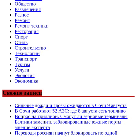
Общество
Развлечения
Разное
Ремонт
Ремонт техники
Ресторация
Спорт
Стиль
Строительство
Технологии
Транспорт
Туризм
Услуги
Экология
Экономика
Свежие записи
Сильные дожди и грозы ожидаются в Сочи 9 августа
В Сочи работают 52 АЗС: где 8 августа есть топливо
Вопрос на триллион. Смогут ли зерновые терминалы
Балтики заменить заблокированные южные порты:
мнение эксперта
Переводы россиян начнут блокировать по одной