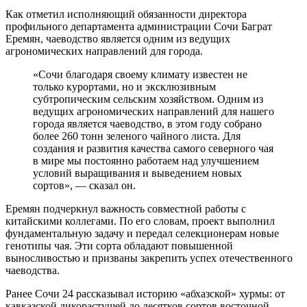
Как отметил исполняющий обязанности директора
профильного департамента администрации Сочи Баграт
Еремян, чаеводство является одним из ведущих
агрономических направлений для города.
«Сочи благодаря своему климату известен не
только курортами, но и эксклюзивным
субтропическим сельским хозяйством. Одним из
ведущих агрономических направлений для нашего
города является чаеводство, в этом году собрано
более 260 тонн зеленого чайного листа. Для
создания и развития качества самого северного чая
в мире мы постоянно работаем над улучшением
условий выращивания и выведением новых
сортов», — сказал он.
Еремян подчеркнул важность совместной работы с
китайскими коллегами. По его словам, проект выполнил
фундаментальную задачу и передал селекционерам новые
генотипы чая. Эти сорта обладают повышенной
выносливостью и призваны закрепить успех отечественного
чаеводства.
Ранее Сочи 24 рассказывал историю «абхазской» хурмы: от
кавказской дикорастущей до десятков сортов восточной