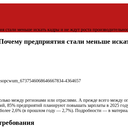
я стали меньше искать кадры и не ждут роста производительно
Почему предприятия стали меньше искат
только между регионами или отраслями. А прежде всего между о
ний, 85% предприятий планируют повышать зарплаты в 2025 году
более 2,6% (в прошлом году — 2,7%). Подробности — в матери
 требования