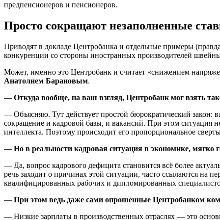
предпенсионеров и пенсионеров.
Просто сокращают незаполненные ста
Приводят в докладе Центробанка и отдельные примеры (правда
конкуренции со стороны иностранных производителей швейные
Может, именно это Центробанк и считает «снижением напряж
Анатолием Барановым
.
—
Откуда вообще, на ваш взгляд, Центробанк мог взять та
— Объясняю. Тут действует простой бюрократический закон: ва
сокращение и кадровой базы, и вакансий. При этом ситуация н
интеллекта. Поэтому происходит его пропорциональное свертыв
—
Но в реальности кадровая ситуация в экономике, мягко г
— Да, вопрос кадрового дефицита становится всё более актуаль
речь заходит о причинах этой ситуации, часто ссылаются на 
квалифицированных рабочих и дипломированных специалистов
—
При этом ведь даже сами опрошенные Центробанком ком
— Низкие зарплаты в производственных отраслях — это основн