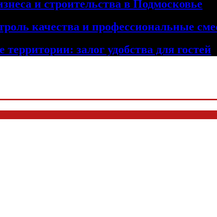
изнеса и строительства в Подмосковье
троль качества и профессиональные сме
 территории: залог удобства для гостей