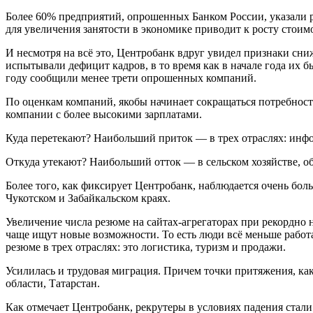
Более 60% предприятий, опрошенных Банком России, указали р
для увеличения занятости в экономике приводит к росту стои
И несмотря на всё это, Центробанк вдруг увидел признаки сни
испытывали дефицит кадров, в то время как в начале года их 
году сообщили менее трети опрошенных компаний.
По оценкам компаний, якобы начинает сокращаться потребность
компании с более высокими зарплатами.
Куда перетекают? Наибольший приток — в трех отраслях: инф
Откуда утекают? Наибольший отток — в сельском хозяйстве, об
Более того, как фиксирует Центробанк, наблюдается очень боль
Чукотском и Забайкальском краях.
Увеличение числа резюме на сайтах-агрегаторах при рекордно 
чаще ищут новые возможности. То есть люди всё меньше работ
резюме в трех отраслях: это логистика, туризм и продажи.
Усилилась и трудовая миграция. Причем точки притяжения, ка
области, Татарстан.
Как отмечает Центробанк, рекрутеры в условиях падения стали л