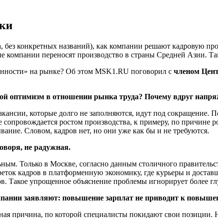
вки
, без конкретных названий), как компании решают кадровую про
 компании переносят производство в страны Средней Азии. Та
енности» на рынке? Об этом MSK1.RU поговорил с
членом Цент
кой оптимизм в отношении рынка труда? Почему вдруг напря
кансии, которые долго не заполняются, идут под сокращение. По
е сопровождается ростом производства, к примеру, по причине 
ание. Словом, кадров нет, но они уже как бы и не требуются.
оворя, не радужная.
ным. Только в Москве, согласно данным столичного правительств
переток кадров в платформенную экономику, где курьеры и дос
. Такое упрощенное объяснение проблемы игнорирует более г
пании заявляют: повышение зарплат не приводит к повышен
ая причина, по которой специалисты покидают свои позиции. Н