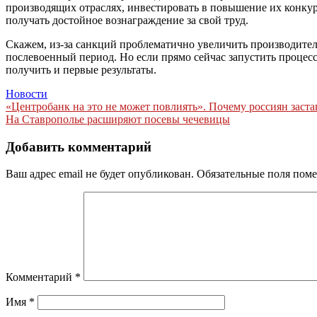
производящих отраслях, инвестировать в повышение их конкур
получать достойное вознаграждение за свой труд.
Скажем, из-за санкций проблематично увеличить производител
послевоенный период. Но если прямо сейчас запустить процес
получить и первые результаты.
Новости
Навигация
«Центробанк на это не может повлиять». Почему россиян заст
На Ставрополье расширяют посевы чечевицы
по
записям
Добавить комментарий
Ваш адрес email не будет опубликован.
Обязательные поля пом
Комментарий
*
Имя
*