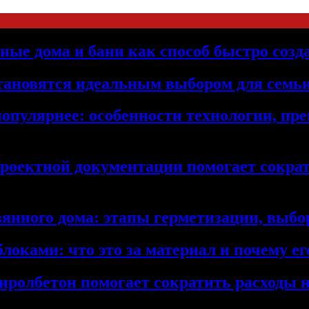
ьные дома и бани как способ быстро созд
становятся идеальным выбором для семьи
популярнее: особенности технологии, п
проектной документации помогает сократ
янного дома: этапы герметизации, выбор
локами: что это за материал и почему 
иролбетон помогает сократить расходы н