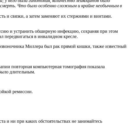
й; у него была гипотония, количество лейкоцитов было
ы смерть. Что было особенно сложным и крайне необычным в
ь и связки, а затем заменяют их стержнями и винтами.
рессию и устранить обширную инфекцию, сохраняя при этом
ал передвигаться в инвалидном кресле.
озвоночника Миллера был рак прямой кишки, также известный
апии повторная компьютерная томография показала
было длительным.
тойкой ремиссии.
а и ни при каких обстоятельствах не занимайтесь