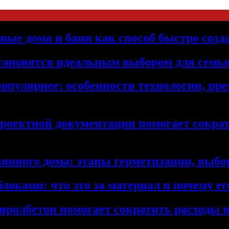
ьные дома и бани как способ быстро созд
становятся идеальным выбором для семьи
популярнее: особенности технологии, п
проектной документации помогает сократ
янного дома: этапы герметизации, выбор
локами: что это за материал и почему 
иролбетон помогает сократить расходы н