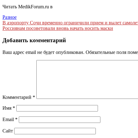
Читать MedikForum.ru в
Разное
Навигация
В аэропорту Сочи временно ограничили прием и вылет самоле
Россиянам посоветовали вновь начать носить маски
по
записям
Добавить комментарий
Ваш адрес email не будет опубликован.
Обязательные поля пом
Комментарий
*
Имя
*
Email
*
Сайт