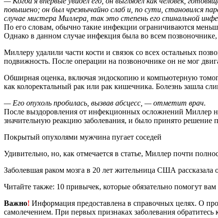
— Когда я впервые увидел его, он выглядел как человек, готов
повышено; он был чрезвычайно слаб и, по сути, становился п
случае мистера Миллера, так это степень его спинальной инфе
По его словам, обычно такие инфекции ограничиваются меньшим
Однако в данном случае инфекция была во всем позвоночнике, 
Миллеру удалили части кости и связок со всех остальных поз
подвижность. После операции на позвоночнике он не мог двига
Обширная оценка, включая эндоскопию и компьютерную томог
как колоректальный рак или рак кишечника. Болезнь зашла слиш
— Его опухоль пробилась, вызвав абсцесс, — отметит врач.
После выздоровления от инфекционных осложнений Миллер на
значительную реакцию заболевания, и было принято решение 
Покрытый опухолями мужчина пугает соседей
Удивительно, но, как отмечается в статье, Миллер почти пол
Заболевшая раком мозга в 20 лет жительница США рассказала 
Читайте также: 10 привычек, которые обязательно помогут вам 
Важно
!
Информация предоставлена в справочных целях. О прот
самолечением. При первых признаках заболевания обратитесь к