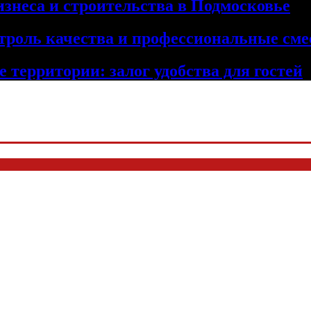
изнеса и строительства в Подмосковье
троль качества и профессиональные сме
 территории: залог удобства для гостей