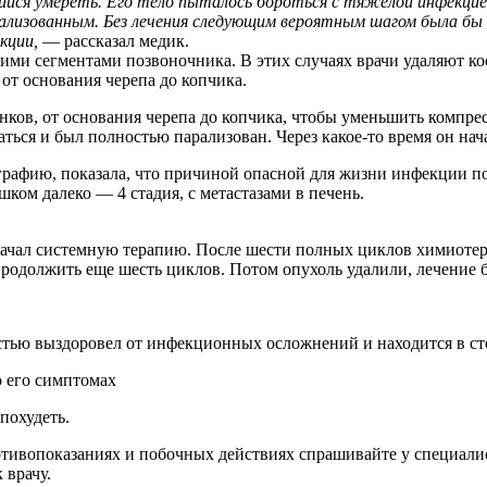
ящийся умереть. Его тело пыталось бороться с тяжелой инфекцие
арализованным. Без лечения следующим вероятным шагом была б
кции,
— рассказал медик.
и сегментами позвоночника. В этих случаях врачи удаляют кост
от основания черепа до копчика.
вонков, от основания черепа до копчика, чтобы уменьшить комп
ться и был полностью парализован. Через какое-то время он нач
рафию, показала, что причиной опасной для жизни инфекции п
ком далеко — 4 стадия, с метастазами в печень.
чал системную терапию. После шести полных циклов химиотер
продолжить еще шесть циклов. Потом опухоль удалили, лечение 
ностью выздоровел от инфекционных осложнений и находится в с
о его симптомах
похудеть.
ивопоказаниях и побочных действиях спрашивайте у специалист
 врачу.