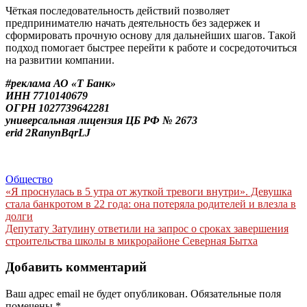
Чёткая последовательность действий позволяет
предпринимателю начать деятельность без задержек и
сформировать прочную основу для дальнейших шагов. Такой
подход помогает быстрее перейти к работе и сосредоточиться
на развитии компании.
#реклама АО «Т Банк»
ИНН 7710140679
ОГРН 1027739642281
универсальная лицензия ЦБ РФ № 2673
erid
2RanynBqrLJ
Общество
Навигация
«Я проснулась в 5 утра от жуткой тревоги внутри». Девушка
стала банкротом в 22 года: она потеряла родителей и влезла в
по
долги
записям
Депутату Затулину ответили на запрос о сроках завершения
строительства школы в микрорайоне Северная Бытха
Добавить комментарий
Ваш адрес email не будет опубликован.
Обязательные поля
помечены
*