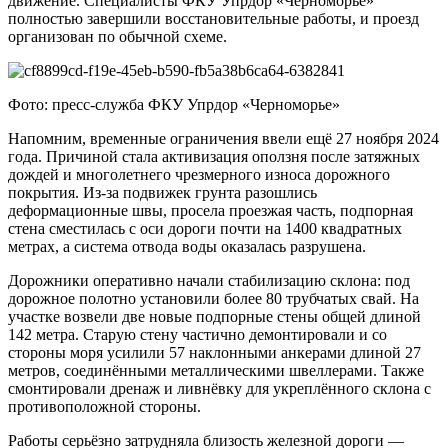
движение. Специалисты ФКУ Упрдор «Черноморье»
полностью завершили восстановительные работы, и проезд
организован по обычной схеме.
Фото: пресс-служба ФКУ Упрдор «Черноморье»
Напомним, временные ограничения ввели ещё 27 ноября 2024
года. Причиной стала активизация оползня после затяжных
дождей и многолетнего чрезмерного износа дорожного
покрытия. Из-за подвижек грунта разошлись
деформационные швы, просела проезжая часть, подпорная
стена сместилась с оси дороги почти на 1400 квадратных
метрах, а система отвода воды оказалась разрушена.
Дорожники оперативно начали стабилизацию склона: под
дорожное полотно установили более 80 трубчатых свай. На
участке возвели две новые подпорные стены общей длиной
142 метра. Старую стену частично демонтировали и со
стороны моря усилили 57 наклонными анкерами длиной 27
метров, соединёнными металлическими швеллерами. Также
смонтировали дренаж и ливнёвку для укреплённого склона с
противоположной стороны.
Работы серьёзно затрудняла близость железной дороги —