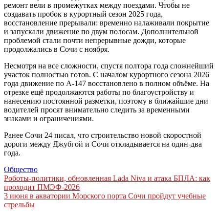
ремонт вели в промежутках между поездами. Чтобы не
создавать пробок в курортный сезон 2025 года,
восстановление прерывали: временно налаживали покрытие
и запускали движение по двум полосам. Дополнительной
проблемой стали почти непрерывные дожди, которые
продолжались в Сочи с ноября.
Несмотря на все сложности, спустя полтора года сложнейший
участок полностью готов. С началом курортного сезона 2026
года движение по А-147 восстановлено в полном объёме. На
отрезке ещё продолжаются работы по благоустройству и
нанесению постоянной разметки, поэтому в ближайшие дни
водителей просят внимательно следить за временными
знаками и ограничениями.
Ранее Сочи 24 писал, что строительство новой скоростной
дороги между Джубгой и Сочи откладывается на один-два
года.
Общество
Навигация
Роботы-политики, обновленная Lada Niva и атака БПЛА: как
проходит ПМЭФ-2026
по
3 июня в акватории Морского порта Сочи пройдут учебные
записям
стрельбы