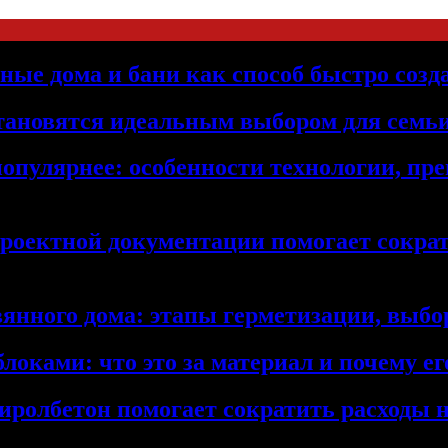
ьные дома и бани как способ быстро созд
становятся идеальным выбором для семьи
популярнее: особенности технологии, п
проектной документации помогает сократ
янного дома: этапы герметизации, выбор
локами: что это за материал и почему 
иролбетон помогает сократить расходы н