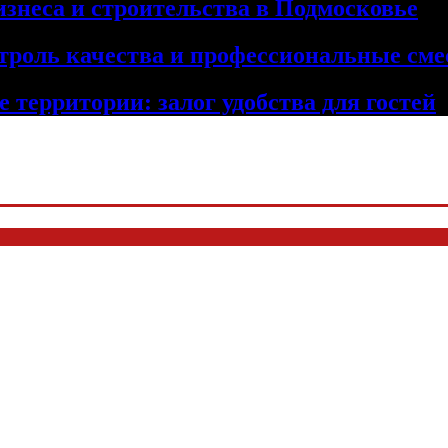
изнеса и строительства в Подмосковье
троль качества и профессиональные сме
 территории: залог удобства для гостей