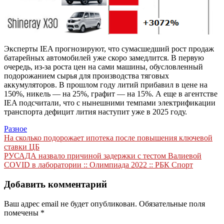
Эксперты IEA прогнозируют, что сумасшедший рост продаж
батарейных автомобилей уже скоро замедлится. В первую
очередь, из-за роста цен на сами машины, обусловленный
подорожанием сырья для производства тяговых
аккумуляторов. В прошлом году литий прибавил в цене на
150%, никель — на 25%, графит — на 15%. А еще в агентстве
IEA подсчитали, что с нынешними темпами электрификации
транспорта дефицит лития наступит уже в 2025 году.
Разное
Навигация
На сколько подорожает ипотека после повышения ключевой
ставки ЦБ
по
РУСАДА назвало причиной задержки с тестом Валиевой
записям
COVID в лаборатории :: Олимпиада 2022 :: РБК Спорт
Добавить комментарий
Ваш адрес email не будет опубликован.
Обязательные поля
помечены
*