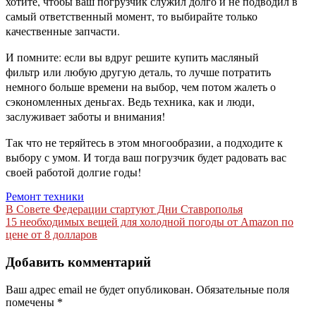
хотите, чтобы ваш погрузчик служил долго и не подводил в
самый ответственный момент, то выбирайте только
качественные запчасти.
И помните: если вы вдруг решите купить масляный
фильтр или любую другую деталь, то лучше потратить
немного больше времени на выбор, чем потом жалеть о
сэкономленных деньгах. Ведь техника, как и люди,
заслуживает заботы и внимания!
Так что не теряйтесь в этом многообразии, а подходите к
выбору с умом. И тогда ваш погрузчик будет радовать вас
своей работой долгие годы!
Ремонт техники
Навигация
В Совете Федерации стартуют Дни Ставрополья
15 необходимых вещей для холодной погоды от Amazon по
по
цене от 8 долларов
записям
Добавить комментарий
Ваш адрес email не будет опубликован.
Обязательные поля
помечены
*