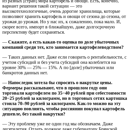
из разных [стран] мира картофель и овощи. Есть, конечно,
вариант решения такой ситуации — это
высокотехнологичные, очень дорогие хранилища, которые
позволяют хранить картофель и овощи от сезона до сезона, от
урожая до урожая. Но у нас их, к сожалению, пока мало. И,
скорее всего, импорт в ближайшую, даже долгосрочную
перспективу будет сохраняться.
—
Скажите, а есть какая-то оценка по доле убыточных
компаний среди тех, кто занимается картофелеводством?
— Таких данных нет. Даже если говорить о рентабельности, с
учетом субсидий и без учета субсидий она колеблется на
уровне 30% — 25% — 15%. А по [доле] убыточных или
банкротов данных нет.
—
Напоследок хотела бы спросить о накрутке цены.
Фермеры рассказывают, что в прошлом году они
торговали картофелем по 35−40 рублей при себестоимости
20−25 рублей за килограмм, но в торговых сетях картошка
стоила 70–90 рублей за килограмм. Как-то можно на эту
с
итуацию повлиять, чтобы россиянин покупал картофель
дешевле, без такой накрутки?
— Эту проблему уже не один год мы обозначаем. Даже
десятилетия. Отдать должное даже губернатору Брянской