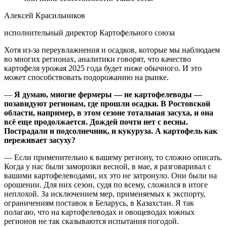
Алексей Красильников
исполнительный директор Картофельного союза
Хотя из-за переувлажнения и осадков, которые мы наблюдаем
во многих регионах, аналитики говорят, что качество
картофеля урожая 2025 года будет ниже обычного. И это
может способствовать подорожанию на рынке.
—
Я думаю, многие фермеры — не картофелеводы —
позавидуют регионам, где прошли осадки. В Ростовской
области, например, в этом сезоне тотальная засуха, и она
всё еще продолжается. Дождей почти нет с весны.
Пострадали и подсолнечник, и кукуруза. А картофель как
переживает засуху?
— Если применительно к вашему региону, то сложно описать.
Когда у нас были заморозки весной, в мае, я разговаривал с
вашими картофелеводами, их это не затронуло. Они были на
орошении. Для них сезон, судя по всему, сложился в итоге
неплохой. За исключением мер, применяемых к экспорту,
ограничениям поставок в Беларусь, в Казахстан. Я так
полагаю, что на картофелеводах и овощеводах южных
регионов не так сказываются испытания погодой.