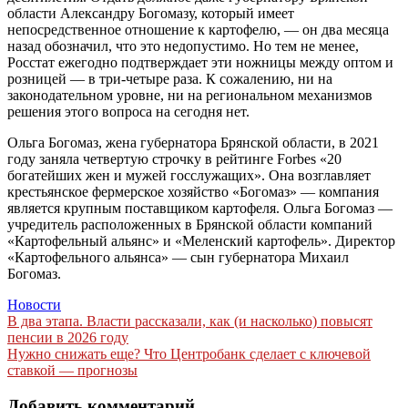
области Александру Богомазу, который имеет
непосредственное отношение к картофелю, — он два месяца
назад обозначил, что это недопустимо. Но тем не менее,
Росстат ежегодно подтверждает эти ножницы между оптом и
розницей — в три-четыре раза. К сожалению, ни на
законодательном уровне, ни на региональном механизмов
решения этого вопроса на сегодня нет.
Ольга Богомаз, жена губернатора Брянской области, в 2021
году заняла четвертую строчку в рейтинге Forbes «20
богатейших жен и мужей госслужащих». Она возглавляет
крестьянское фермерское хозяйство «Богомаз» — компания
является крупным поставщиком картофеля. Ольга Богомаз —
учредитель расположенных в Брянской области компаний
«Картофельный альянс» и «Меленский картофель». Директор
«Картофельного альянса» — сын губернатора Михаил
Богомаз.
Новости
Навигация
В два этапа. Власти рассказали, как (и насколько) повысят
пенсии в 2026 году
по
Нужно снижать еще? Что Центробанк сделает с ключевой
записям
ставкой — прогнозы
Добавить комментарий