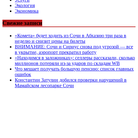
Экология
Экономика
Свежие записи
«Комета» будет ходить из Сочи в Абхазию три раза в
неделю и снизит цены на билеты
ВНИМАНИЕ: Сочи и Сириус снова под угрозой — все
в укрытие, аэропорт прекратил работу
«Находимся в заложниках»: селлеры рассказали, сколько
миллионов потеряли из-за ударов по складам WB
Что мешает получать большую пенсию: список главных
ошибок
Константин Затулин добился проверки нарушений в
Мамайском лесопарке Сочи