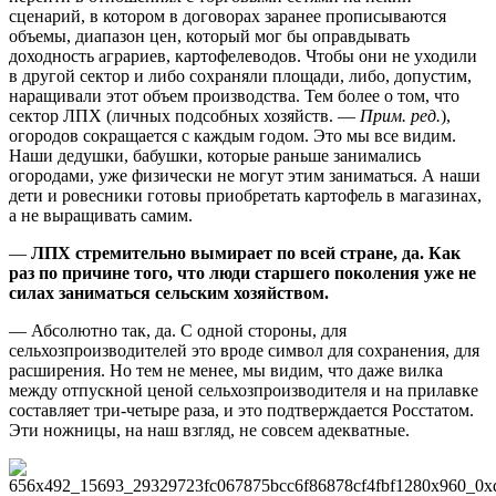
сценарий, в котором в договорах заранее прописываются
объемы, диапазон цен, который мог бы оправдывать
доходность аграриев, картофелеводов. Чтобы они не уходили
в другой сектор и либо сохраняли площади, либо, допустим,
наращивали этот объем производства. Тем более о том, что
сектор ЛПХ (личных подсобных хозяйств. —
Прим. ред.
),
огородов сокращается с каждым годом. Это мы все видим.
Наши дедушки, бабушки, которые раньше занимались
огородами, уже физически не могут этим заниматься. А наши
дети и ровесники готовы приобретать картофель в магазинах,
а не выращивать самим.
—
ЛПХ стремительно вымирает по всей стране, да. Как
раз по причине того, что люди старшего поколения уже не
силах заниматься сельским хозяйством.
— Абсолютно так, да. С одной стороны, для
сельхозпроизводителей это вроде символ для сохранения, для
расширения. Но тем не менее, мы видим, что даже вилка
между отпускной ценой сельхозпроизводителя и на прилавке
составляет три-четыре раза, и это подтверждается Росстатом.
Эти ножницы, на наш взгляд, не совсем адекватные.