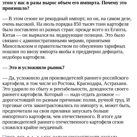
этом у нас в разы вырос объем его импорта. Почему это
произошло?
— В этом сезоне не рекордный импорт, но он, на самом деле,
очень высокий. На июль порядка 850 тысяч тонн картофеля
было поставлено из разных стран: прежде всего из Египта,
Китая — он вырвался на лидирующие позиции. Это было
связано с административными мерами, принятыми
Минсельхозом и правительством по обнулению тарифных
пошлин по ввозу импорта якобы в преддверии дефицита,
недобора картофеля.
—
Это и усложнило рынок?
— Да, усложнило для производителей раннего российского
картофеля, в том числе из Ростова, Краснодара, Астрахани.
Это ударило по сбыту и рентабельности, доходности своего
раннего картофеля. Который — надо отдать должное —
дорогостоящий по разным причинам: полив, ручной труд. И
торговые сети законтрактовались по импорту и, может быть,
предпочитали на свои прилавки запускать больше
импортного картофеля, чем отечественного. В итоге для
производителей раннего отечественного картофеля сезон
сложился крайне неудачный.