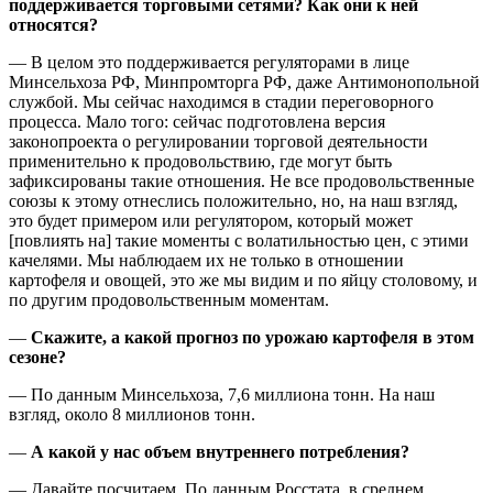
поддерживается торговыми сетями? Как они к ней
относятся?
— В целом это поддерживается регуляторами в лице
Минсельхоза РФ, Минпромторга РФ, даже Антимонопольной
службой. Мы сейчас находимся в стадии переговорного
процесса. Мало того: сейчас подготовлена версия
законопроекта о регулировании торговой деятельности
применительно к продовольствию, где могут быть
зафиксированы такие отношения. Не все продовольственные
союзы к этому отнеслись положительно, но, на наш взгляд,
это будет примером или регулятором, который может
[повлиять на] такие моменты с волатильностью цен, с этими
качелями. Мы наблюдаем их не только в отношении
картофеля и овощей, это же мы видим и по яйцу столовому, и
по другим продовольственным моментам.
—
Скажите, а какой прогноз по урожаю картофеля в этом
сезоне?
— По данным Минсельхоза, 7,6 миллиона тонн. На наш
взгляд, около 8 миллионов тонн.
—
А какой у нас объем внутреннего потребления?
— Давайте посчитаем. По данным Росстата, в среднем