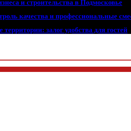
изнеса и строительства в Подмосковье
троль качества и профессиональные сме
 территории: залог удобства для гостей