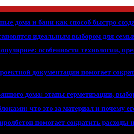
ьные дома и бани как способ быстро созд
становятся идеальным выбором для семьи
популярнее: особенности технологии, п
проектной документации помогает сократ
янного дома: этапы герметизации, выбор
локами: что это за материал и почему 
иролбетон помогает сократить расходы н