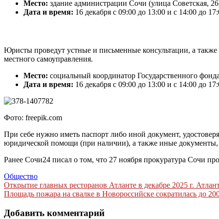
Место:
здание администрации Сочи (улица Советская, 26
Дата и время:
16 декабря с 09:00 до 13:00 и с 14:00 до 17
Юристы проведут устные и письменные консультации, а также о
местного самоуправления.
Место:
социальный координатор Государственного фонда
Дата и время:
16 декабря с 09:00 до 13:00 и с 14:00 до 17
Фото: freepik.com
При себе нужно иметь паспорт либо иной документ, удостове
юридической помощи (при наличии), а также иные документы, о
Ранее Сочи24 писал о том, что 27 ноября прокуратура Сочи п
Общество
Навигация
Открытие главных ресторанов Атланте в декабре 2025 г. Атлан
Площадь пожара на свалке в Новороссийске сократилась до 200
по
записям
Добавить комментарий