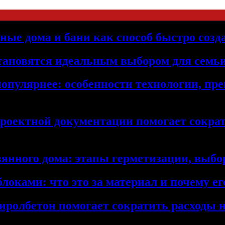
ьные дома и бани как способ быстро созд
становятся идеальным выбором для семьи
популярнее: особенности технологии, п
проектной документации помогает сократ
янного дома: этапы герметизации, выбор
локами: что это за материал и почему 
иролбетон помогает сократить расходы н