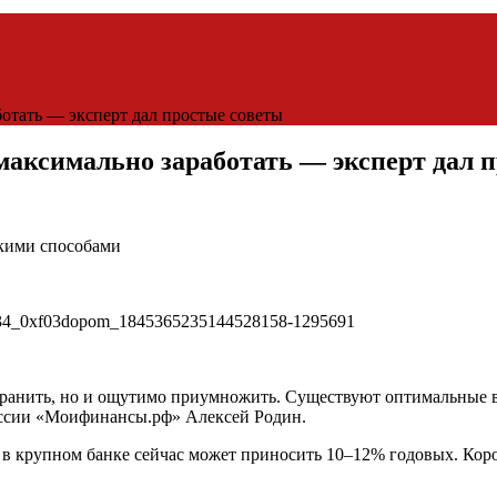
ботать — эксперт дал простые советы
 максимально заработать — эксперт дал 
кими способами
охранить, но и ощутимо приумножить. Существуют оптимальные 
ссии «Моифинансы.рф» Алексей Родин.
ит в крупном банке сейчас может приносить 10–12% годовых. Ко