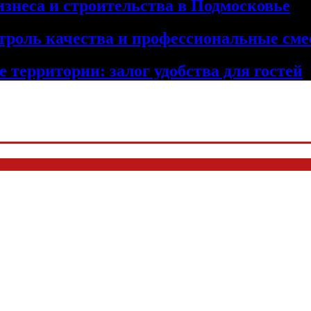
изнеса и строительства в Подмосковье
троль качества и профессиональные сме
 территории: залог удобства для гостей