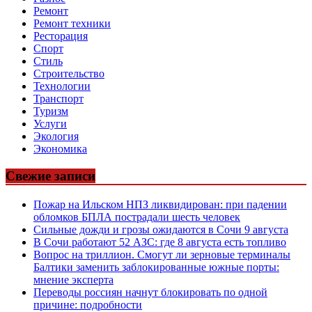
Ремонт
Ремонт техники
Ресторация
Спорт
Стиль
Строительство
Технологии
Транспорт
Туризм
Услуги
Экология
Экономика
Свежие записи
Пожар на Ильском НПЗ ликвидирован: при падении
обломков БПЛА пострадали шесть человек
Сильные дожди и грозы ожидаются в Сочи 9 августа
В Сочи работают 52 АЗС: где 8 августа есть топливо
Вопрос на триллион. Смогут ли зерновые терминалы
Балтики заменить заблокированные южные порты:
мнение эксперта
Переводы россиян начнут блокировать по одной
причине: подробности