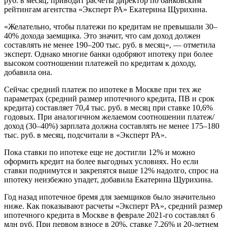
руб. в месяц, приводит расчеты директор по банковским
рейтингам агентства «Эксперт РА» Екатерина Щурихина.
«Желательно, чтобы платежи по кредитам не превышали 30–
40% дохода заемщика. Это значит, что сам доход должен
составлять не менее 190–200 тыс. руб. в месяц», — отметила
эксперт. Однако многие банки одобряют ипотеку при более
высоком соотношении платежей по кредитам к доходу,
добавила она.
Сейчас средний платеж по ипотеке в Москве при тех же
параметрах (средний размер ипотечного кредита, ПВ и срок
кредита) составляет 70,4 тыс. руб. в месяц при ставке 10,6%
годовых. При аналогичном желаемом соотношении платеж/
доход (30–40%) зарплата должна составлять не менее 175–180
тыс. руб. в месяц, подсчитали в «Эксперт РА».
Пока ставки по ипотеке еще не достигли 12% и можно
оформить кредит на более выгодных условиях. Но если
ставки поднимутся и закрепятся выше 12% надолго, спрос на
ипотеку неизбежно упадет, добавила Екатерина Щурихина.
Год назад ипотечное бремя для заемщиков было значительно
ниже. Как показывают расчеты «Эксперт РА», средний размер
ипотечного кредита в Москве в феврале 2021-го составлял 6
млн руб. При первом взносе в 20%, ставке 7,26% и 20-летнем