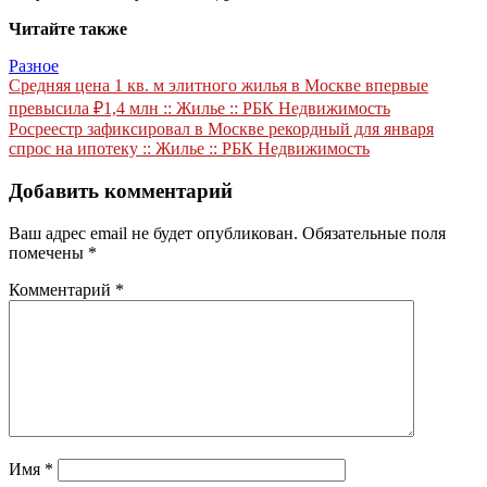
Читайте также
Разное
Навигация
Средняя цена 1 кв. м элитного жилья в Москве впервые
превысила ₽1,4 млн :: Жилье :: РБК Недвижимость
по
Росреестр зафиксировал в Москве рекордный для января
записям
спрос на ипотеку :: Жилье :: РБК Недвижимость
Добавить комментарий
Ваш адрес email не будет опубликован.
Обязательные поля
помечены
*
Комментарий
*
Имя
*