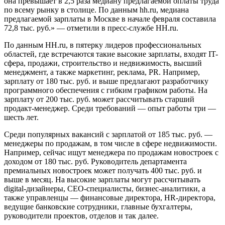
она превышает в 2,5 раза медиану предлагаемой оплаты труда
по всему рынку в столице. По данным hh.ru, медиана
предлагаемой зарплаты в Москве в начале февраля составила
72,8 тыс. руб.» — отметили в пресс-службе HH.ru.
По данным HH.ru, в пятерку лидеров профессиональных
областей, где встречаются такие высокие зарплаты, входят IT-
сфера, продажи, строительство и недвижимость, высший
менеджмент, а также маркетинг, реклама, PR. Например,
зарплату от 180 тыс. руб. и выше предлагают разработчику
программного обеспечения с гибким графиком работы. На
зарплату от 200 тыс. руб. может рассчитывать старший
продакт-менеджер. Среди требований — опыт работы три —
шесть лет.
Среди популярных вакансий с зарплатой от 185 тыс. руб. —
менеджеры по продажам, в том числе в сфере недвижимости.
Например, сейчас ищут менеджера по продажам новостроек с
доходом от 180 тыс. руб. Руководитель департамента
премиальных новостроек может получать 400 тыс. руб. и
выше в месяц. На высокие зарплаты могут рассчитывать
digital-дизайнеры, CEO-специалисты, бизнес-аналитики, а
также управленцы — финансовые директора, HR-директора,
ведущие банковские сотрудники, главные бухгалтеры,
руководители проектов, отделов и так далее.