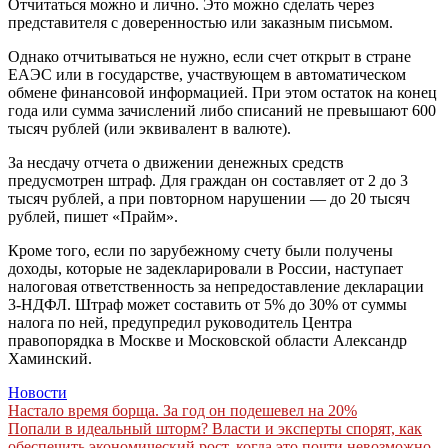
Отчитаться можно и лично. Это можно сделать через
представителя с доверенностью или заказным письмом.
Однако отчитываться не нужно, если счет открыт в стране
ЕАЭС или в государстве, участвующем в автоматическом
обмене финансовой информацией. При этом остаток на конец
года или сумма зачислений либо списаний не превышают 600
тысяч рублей (или эквивалент в валюте).
За несдачу отчета о движении денежных средств
предусмотрен штраф. Для граждан он составляет от 2 до 3
тысяч рублей, а при повторном нарушении — до 20 тысяч
рублей, пишет «Прайм».
Кроме того, если по зарубежному счету были получены
доходы, которые не задекларировали в России, наступает
налоговая ответственность за непредоставление декларации
3-НДФЛ. Штраф может составить от 5% до 30% от суммы
налога по ней, предупредил руководитель Центра
правопорядка в Москве и Московской области Александр
Хаминский.
Новости
Навигация
Настало время борща. За год он подешевел на 20%
Попали в идеальный шторм? Власти и эксперты спорят, как
по
обеспечить экономический рост, когда это почти невозможно