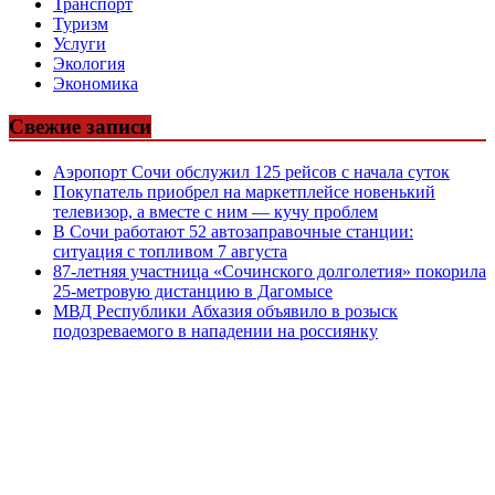
Транспорт
Туризм
Услуги
Экология
Экономика
Свежие записи
Аэропорт Сочи обслужил 125 рейсов с начала суток
Покупатель приобрел на маркетплейсе новенький
телевизор, а вместе с ним — кучу проблем
В Сочи работают 52 автозаправочные станции:
ситуация с топливом 7 августа
87-летняя участница «Сочинского долголетия» покорила
25-метровую дистанцию в Дагомысе
МВД Республики Абхазия объявило в розыск
подозреваемого в нападении на россиянку