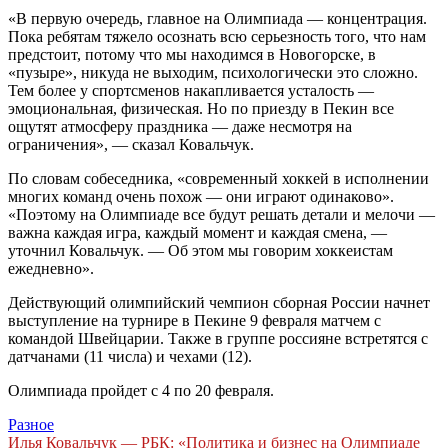
«В первую очередь, главное на Олимпиада — концентрация.
Пока ребятам тяжело осознать всю серьезность того, что нам
предстоит, потому что мы находимся в Новогорске, в
«пузыре», никуда не выходим, психологически это сложно.
Тем более у спортсменов накапливается усталость —
эмоциональная, физическая. Но по приезду в Пекин все
ощутят атмосферу праздника — даже несмотря на
ограничения», — сказал Ковальчук.
По словам собеседника, «современный хоккей в исполнении
многих команд очень похож — они играют одинаково».
«Поэтому на Олимпиаде все будут решать детали и мелочи —
важна каждая игра, каждый момент и каждая смена, —
уточнил Ковальчук. — Об этом мы говорим хоккеистам
ежедневно».
Действующий олимпийский чемпион сборная России начнет
выступление на турнире в Пекине 9 февраля матчем с
командой Швейцарии. Также в группе россияне встретятся с
датчанами (11 числа) и чехами (12).
Олимпиада пройдет с 4 по 20 февраля.
Разное
Навигация
Илья Ковальчук — РБК: «Политика и бизнес на Олимпиаде