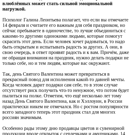
влюблённых может стать сильной эмоциональной
нагрузкой.
Психолог Галина Леонтьева полагает, что если вы отмечаете
14 февраля и считаете его важным для себя праздником, но
сейчас пребываете в одиночестве, то лучше объединиться с
какими-то другими одинокими людьми, которые помогут
скрасить этот день. Если человек хочет радоваться, то надо
быть открытым и испытывать радость за других. А они, в
свою очередь, в ответ проявят радость и к вам. Причём, даже
не обращая внимания на праздник, нужно делать подарки не
только себе, но и тем людям, которые вас окружают.
Так, день Святого Валентина может превратиться в
прекрасный повод для исполнения какой-то давней мечты.
Когда человек дарит подарки сам себе, то в этом случае
отсутствует риск получить что-то ненужное, что потом будет
пылиться на полке. Отметим, что ещё несколько лет тому
назад День Святого Валентина, как и Хэллоуин, в России
практически никем не отмечался. Но с ростом популярности
всего западного теперь этот праздник стал для многих
россиян значимым.
Особенно рады этому дню продавцы цветов и сувенирной
продукции вроде открыток с сердечками и амурчиками. 14