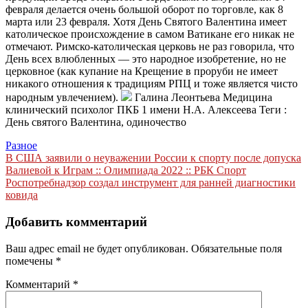
февраля делается очень большой оборот по торговле, как 8
марта или 23 февраля. Хотя День Святого Валентина имеет
католическое происхождение в самом Ватикане его никак не
отмечают. Римско-католическая церковь не раз говорила, что
День всех влюбленных — это народное изобретение, но не
церковное (как купание на Крещение в проруби не имеет
никакого отношения к традициям РПЦ и тоже является чисто
народным увлечением).
Галина Леонтьева Медицина
клинический психолог ПКБ 1 имени Н.А. Алексеева
Теги :
День святого Валентина, одиночество
Разное
Навигация
В США заявили о неуважении России к спорту после допуска
Валиевой к Играм :: Олимпиада 2022 :: РБК Спорт
по
Роспотребнадзор создал инструмент для ранней диагностики
записям
ковида
Добавить комментарий
Ваш адрес email не будет опубликован.
Обязательные поля
помечены
*
Комментарий
*