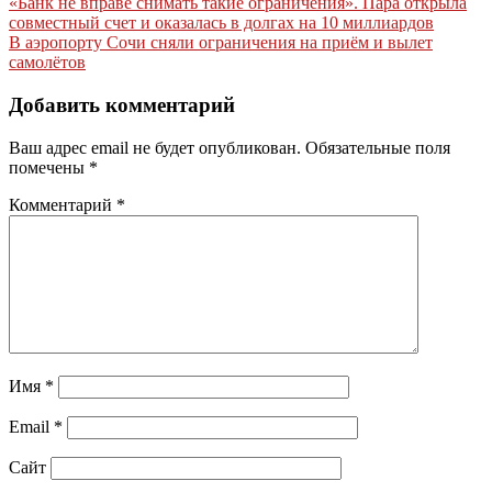
Навигация
«Банк не вправе снимать такие ограничения». Пара открыла
совместный счет и оказалась в долгах на 10 миллиардов
по
В аэропорту Сочи сняли ограничения на приём и вылет
записям
самолётов
Добавить комментарий
Ваш адрес email не будет опубликован.
Обязательные поля
помечены
*
Комментарий
*
Имя
*
Email
*
Сайт