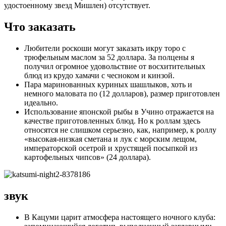
удостоенному звезд Мишлен) отсутствует.
Что заказать
Любители роскоши могут заказать икру торо с
трюфельным маслом за 52 доллара. За полцены я
получил огромное удовольствие от восхитительных
блюд из крудо хамачи с чесноком и кинзой.
Пара маринованных куриных шашлыков, хоть и
немного маловата по (12 долларов), размер приготовлен
идеально.
Использование японской рыбы в Учино отражается на
качестве приготовленных блюд. Но к роллам здесь
относятся не слишком серьезно, как, например, к роллу
«высокая-низкая сметана и лук с морским лещом,
императорской осетрой и хрустящей посыпкой из
картофельных чипсов» (24 доллара).
звук
В Кацуми царит атмосфера настоящего ночного клуба: