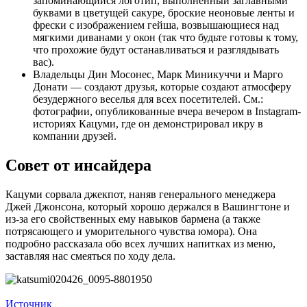
запоминающийся логотип, выполненный заглавными
буквами в цветущей сакуре, броские неоновые ленты и
фрески с изображением гейша, возвышающиеся над
мягкими диванами у окон (так что будьте готовы к тому,
что прохожие будут останавливаться и разглядывать
вас).
Владельцы Дин Мосонес, Марк Миникуччи и Марго
Донати — создают друзья, которые создают атмосферу
безудержного веселья для всех посетителей. См.:
фотографии, опубликованные вчера вечером в Instagram-
историях Кацуми, где он демонстрировал икру в
компании друзей.
Совет от инсайдера
Кацуми сорвала джекпот, наняв генерального менеджера
Джей Джонсона, который хорошо держался в Вашингтоне и
из-за его свойственных ему навыков бармена (а также
потрясающего и уморительного чувства юмора). Она
подробно рассказала обо всех лучших напитках из меню,
заставляя нас смеяться по ходу дела.
Источник