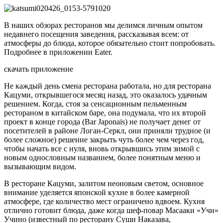
В наших обзорах ресторанов мы делимся личным опытом
недавнего посещения заведения, рассказывая всем: от
атмосферы до блюда, которое обязательно стоит попробовать.
Подробнее в приложении Eater.
скачать приложение
Не каждый день смена ресторана работала, но для ресторана
Кацуми, открывшегося месяц назад, это оказалось удачным
решением. Когда, стоя за сенсационным пельменным
рестораном в китайском баре, она подумала, что их второй
проект в конце города (Bar Japonais) не получает денег от
посетителей в районе Логан-Серкл, они приняли трудное (и
более сложное) решение закрыть чуть более чем через год,
чтобы начать все с нуля, вновь открывшись этим зимой с
новым однословным названием, более понятным меню и
вызывающим видом.
В ресторане Кацуми, залитом неоновым светом, основное
внимание уделяется японской кухне в более камерной
атмосфере, где количество мест ограничено вдвоем. Кухня
отлично готовит блюда, даже когда шеф-повар Масааки «Учи»
Учино (известный по ресторану Суши Наказава,