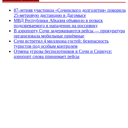
87-летняя участница «Сочинского долголетия» покорила
25-метровую дистанцию в Дагомысе
МВД Республики Абхазия объявило в розыск
подозреваемого в нападении на россиянку
В аэропорту Сочи задерживаются рейсы — прокуратура
организовала мобильные приёмные
Сочи встретил 4 миллиона гостей: безопасность
туристов под особым контролем
Отмена угрозы беспилотников в Сочи и Сириусе:
аэропорт снова принимает рейсы