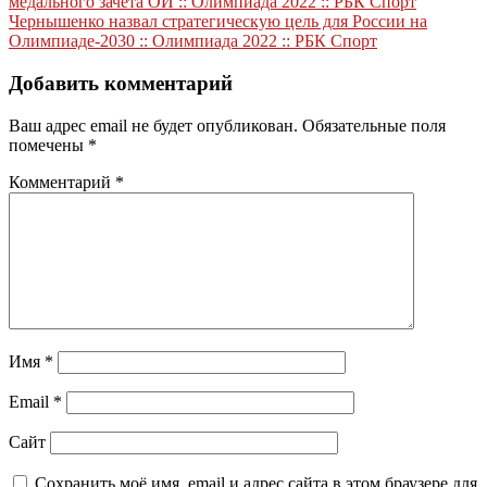
медального зачета ОИ :: Олимпиада 2022 :: РБК Спорт
по
Чернышенко назвал стратегическую цель для России на
записям
Олимпиаде-2030 :: Олимпиада 2022 :: РБК Спорт
Добавить комментарий
Ваш адрес email не будет опубликован.
Обязательные поля
помечены
*
Комментарий
*
Имя
*
Email
*
Сайт
Сохранить моё имя, email и адрес сайта в этом браузере для