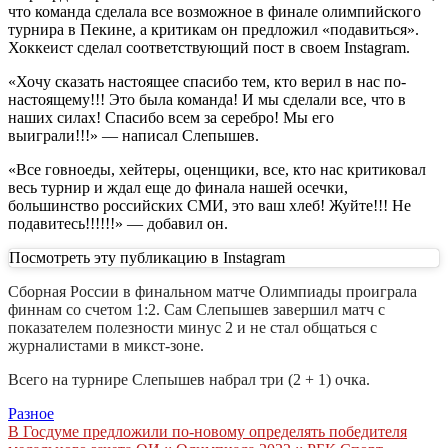
что команда сделала все возможное в финале олимпийского
турнира в Пекине, а критикам он предложил «подавиться».
Хоккеист сделал соответствующий пост в своем Instagram.
«Хочу сказать настоящее спасибо тем, кто верил в нас по-
настоящему!!! Это была команда! И мы сделали все, что в
наших силах! Спасибо всем за серебро! Мы его
выиграли!!!» — написал Слепышев.
«Все говноеды, хейтеры, оценщики, все, кто нас критиковал
весь турнир и ждал еще до финала нашей осечки,
большинство российских СМИ, это ваш хлеб! Жуйте!!! Не
подавитесь!!!!!!» — добавил он.
Посмотреть эту публикацию в Instagram
Сборная России в финальном матче Олимпиады проиграла
финнам со счетом 1:2. Сам Слепышев завершил матч с
показателем полезности минус 2 и не стал общаться с
журналистами в микст-зоне.
Всего на турнире Слепышев набрал три (2 + 1) очка.
Разное
Навигация
В Госдуме предложили по-новому определять победителя