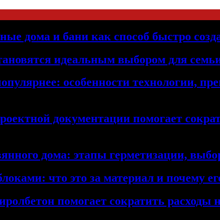
ьные дома и бани как способ быстро созд
становятся идеальным выбором для семьи
популярнее: особенности технологии, п
проектной документации помогает сократ
янного дома: этапы герметизации, выбор
локами: что это за материал и почему 
иролбетон помогает сократить расходы н