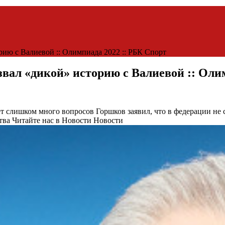
рию с Валиевой :: Олимпиада 2022 :: РБК Спорт
вал «дикой» историю с Валиевой :: Оли
ает слишком много вопросов
Горшков заявил, что в федерации не 
тва
Читайте нас в Новости Новости