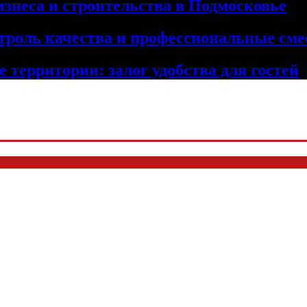
изнеса и строительства в Подмосковье
троль качества и профессиональные сме
 территории: залог удобства для гостей