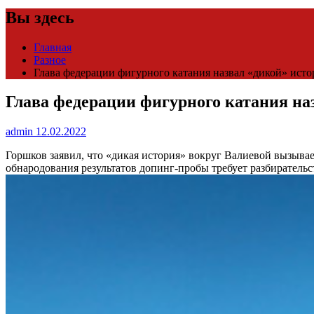
Вы здесь
Главная
Разное
Глава федерации фигурного катания назвал «дикой» исто
Глава федерации фигурного катания наз
admin
12.02.2022
Горшков заявил, что «дикая история» вокруг Валиевой вызыв
обнародования результатов допинг-пробы требует разбирательс