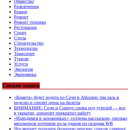
Общество
Развлечения
Разное
Ремонт
Ремонт техники
Ресторация
Спорт
Стиль
Строительство
Технологии
Транспорт
Туризм
Услуги
Экология
Экономика
Свежие записи
«Комета» будет ходить из Сочи в Абхазию три раза в
неделю и снизит цены на билеты
ВНИМАНИЕ: Сочи и Сириус снова под угрозой — все
в укрытие, аэропорт прекратил работу
«Находимся в заложниках»: селлеры рассказали, сколько
миллионов потеряли из-за ударов по складам WB
Что мешает получать большую пенсию: список главных