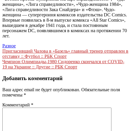
женщина», «Лига справедливости», «Чудо-женщина 1984»,
«Лига справедливости Зака Снайдера» и «Флэш». Чудо-
женщина — супергероиня комиксов издательства DC Comics.
Впервые появилась в 8-м выпуске комикса «All Star Comics»,
вышедшем в декабре 1941 года, и стала постоянным
персонажем DC, появлявшимся в комиксах на протяжении 70
лет.
Разное
Навигация
Пригласивший Чалова в «Базель» главный тренер отправлен в
отставку :: Футбол :: РБК Спорт
по
Чемпион Олимпиады-1980 Сидоренко скончался от COVID-
записям
19 на Украине :: Другие :: РБК Спорт
Добавить комментарий
Ваш адрес email не будет опубликован.
Обязательные поля
помечены
*
Комментарий
*