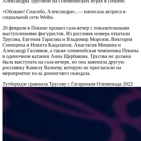
Александры Трусовой на Олимпийских играх в Пекине.
«Обожаю! Спасибо, Александра», — написала актриса в
социальной сети Weibo.
20 февраля в Пекине прошел гала-вечер с показательными
выступлениями фигуристов. Из россиянв номера откатали
Трусова, Евгения Тарасова и Владимир Морозов, Виктория
Синицина и Никита Кацалапов, Анастасия Мишина и
Александр Галлямов, а также олимпийская чемпионка Пекина
в одиночном катании Анна Щербакова. Трусова не должна
была выступать на гала-вечере, но она заменила другую
россиянку Камилу Валиеву, которую не пригласили на
мероприятие из-за допинговго скандала.
Тутберидзе сравнила Трусову с Гагариным
Олимпиада 2022