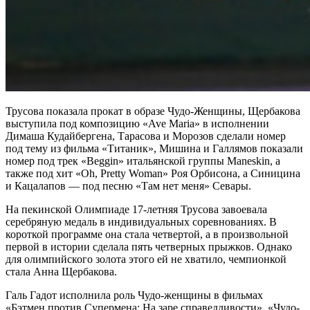
Трусова показала прокат в образе Чудо-Женщины, Щербакова
выступила под композицию «Ave Maria» в исполнении
Димаша Кудайбергена, Тарасова и Морозов сделали номер
под тему из фильма «Титаник», Мишина и Галлямов показали
номер под трек «Beggin» итальянской группы Maneskin, а
также под хит «Oh, Pretty Woman» Роя Орбисона, а Синицина
и Кацалапов — под песню «Там нет меня» Севары.
На пекинской Олимпиаде 17-летняя Трусова завоевала
серебряную медаль в индивидуальных соревнованиях. В
короткой программе она стала четвертой, а в произвольной
первой в истории сделала пять четверных прыжков. Однако
для олимпийского золота этого ей не хватило, чемпионкой
стала Анна Щербакова.
Галь Гадот исполнила роль Чудо-женщины в фильмах
«Бэтмен против Супермена: На заре справедливости», «Чудо-