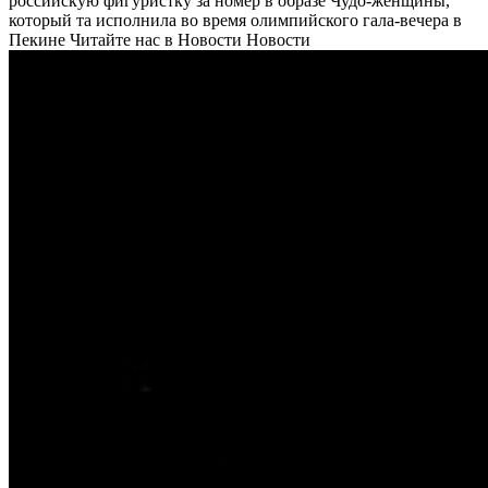
российскую фигуристку за номер в образе Чудо-женщины,
который та исполнила во время олимпийского гала-вечера в
Пекине
Читайте нас в Новости Новости