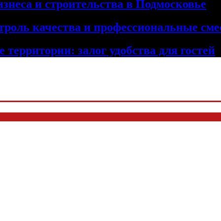
изнеса и строительства в Подмосковье
троль качества и профессиональные сме
 территории: залог удобства для гостей