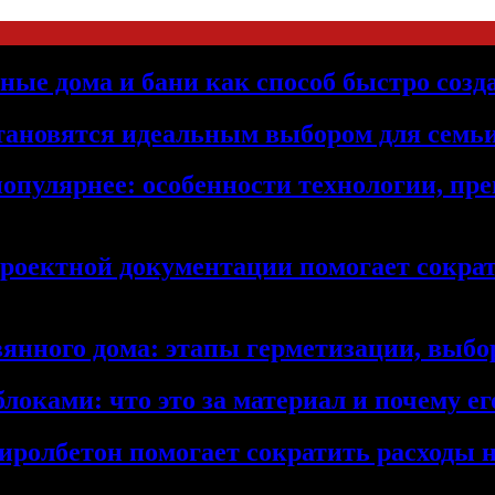
ьные дома и бани как способ быстро созд
становятся идеальным выбором для семьи
популярнее: особенности технологии, п
проектной документации помогает сократ
янного дома: этапы герметизации, выбор
локами: что это за материал и почему 
иролбетон помогает сократить расходы н