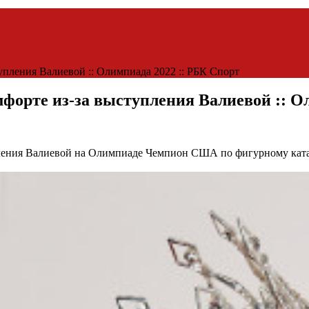
пления Валиевой :: Олимпиада 2022 :: РБК Спорт
форте из-за выступления Валиевой :: О
пления Валиевой на Олимпиаде
Чемпион США по фигурному катан