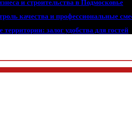
изнеса и строительства в Подмосковье
троль качества и профессиональные сме
 территории: залог удобства для гостей