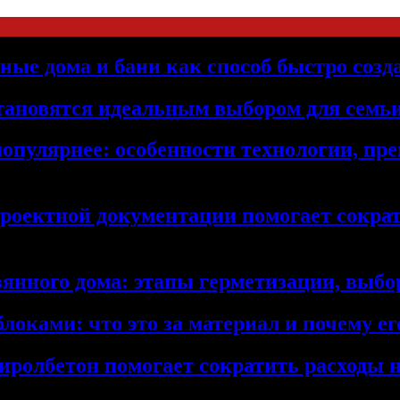
ьные дома и бани как способ быстро созд
становятся идеальным выбором для семьи
популярнее: особенности технологии, п
проектной документации помогает сократ
янного дома: этапы герметизации, выбор
локами: что это за материал и почему 
иролбетон помогает сократить расходы н