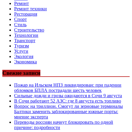
Ремонт
Ремонт техники
Ресторация
Спорт
Стиль
Строительство
Технологии
Транспорт
Туризм
Услуги
Экология
Экономика
Свежие записи
Пожар на Ильском НПЗ ликвидирован: при падении
обломков БПЛА пострадали шесть человек
Сильные дожди и грозы ожидаются в Сочи 9 августа
В Сочи работают 52 АЗС: где 8 августа есть топливо
Вопрос на триллион. Смогут ли зерновые терминалы
Балтики заменить заблокированные южные порты:
мнение эксперта
Переводы россиян начнут блокировать по одной
причине: подробности