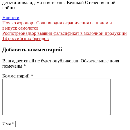
детьми-инвалидами и ветераны Великой Отечественной
войны.
Новости
Навигация
Ночью аэропорт Сочи вводил ограничения на прием и
выпуск самолетов
по
Роспотребнадзор выявил фальсификат в молочной продукции
записям
14 российских брендов
Добавить комментарий
Ваш адрес email не будет опубликован.
Обязательные поля
помечены
*
Комментарий
*
Имя
*