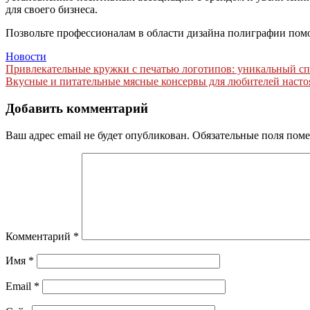
для своего бизнеса.
Позвольте профессионалам в области дизайна полиграфии помо
Новости
Навигация
Привлекательные кружки с печатью логотипов: уникальный с
Вкусные и питательные мясные консервы для любителей насто
по
записям
Добавить комментарий
Ваш адрес email не будет опубликован.
Обязательные поля пом
Комментарий
*
Имя
*
Email
*