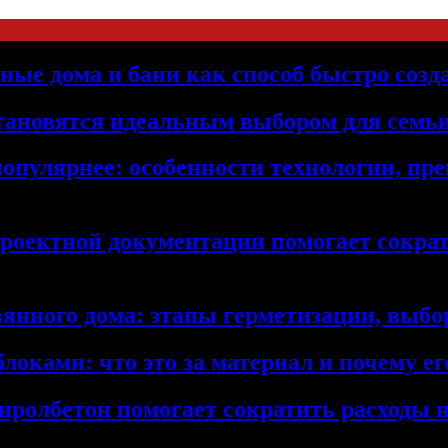
ьные дома и бани как способ быстро созд
становятся идеальным выбором для семьи
популярнее: особенности технологии, п
проектной документации помогает сократ
янного дома: этапы герметизации, выбор
локами: что это за материал и почему 
иролбетон помогает сократить расходы н