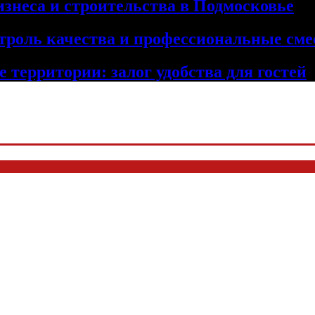
изнеса и строительства в Подмосковье
троль качества и профессиональные сме
 территории: залог удобства для гостей