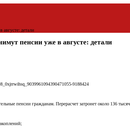
 августе: детали
имут пенсии уже в августе: детали
тельные пенсии гражданам. Перерасчет затронет около 136 тыся
акоплений;