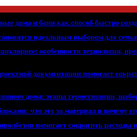
ьные дома и бани как способ быстро созд
становятся идеальным выбором для семьи
популярнее: особенности технологии, п
проектной документации помогает сократ
янного дома: этапы герметизации, выбор
локами: что это за материал и почему 
иролбетон помогает сократить расходы н