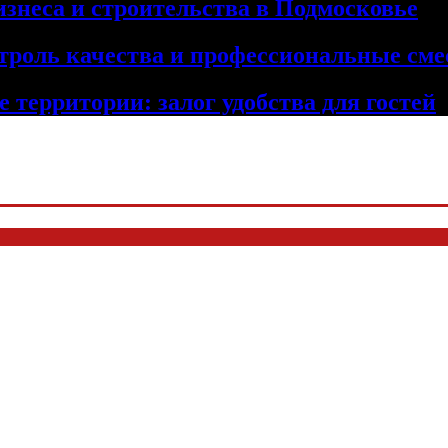
изнеса и строительства в Подмосковье
троль качества и профессиональные сме
 территории: залог удобства для гостей