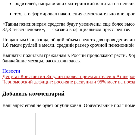
родителей, направивших материнский капитал на пенсию
тех, кто формировал накопления самостоятельно вне пр
«Таким пенсионерам средства будут увеличены еще более выс
37,3 тысяч человек», — сказано в официальном пресс-релизе.
По данным Соцфонда, общий объем средств для проведения инд
1,6 тысяч рублей в месяц, средний размер срочной пенсионно
Выплаты пожилым гражданам в России продолжают расти. Хорош
ближайшие месяцы, рассказали здесь.
Новости
Навигация
Депутат Константин Затулин провёл приём жителей в Апшеро
Черноморский дефицит: россияне раскупили 95% мест на поезд
по
записям
Добавить комментарий
Ваш адрес email не будет опубликован.
Обязательные поля пом