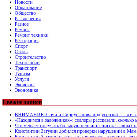
Новости
Образование
Общество
Развлечения
Разное
Ремонт
Ремонт техники
Ресторация
Спорт
Стиль
Строительство
Технологии
Транспорт
Туризм
Услуги
Экология
Экономика
Свежие записи
ВНИМАНИЕ: Сочи и Сириус снова под угрозой — все в у
«Находимся в заложниках»: селлеры рассказали, сколько
Что мешает получать большую пенсию: список главных 
Константин Затулин добился проверки нарушений в Мам
Константин Затулин рассказал, как удалось отменить арес