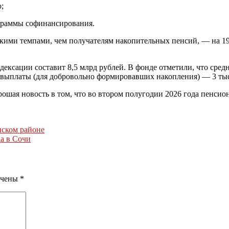
;
ограммы софинансирования.
окими темпами, чем получателям накопительных пенсий, — на 
ексации составит 8,5 млрд рублей. В фонде отметили, что средн
й выплаты (для добровольно формировавших накопления) — 3 ты
ая новость в том, что во втором полугодии 2026 года пенсион
нском районе
а в Сочи
ечены
*