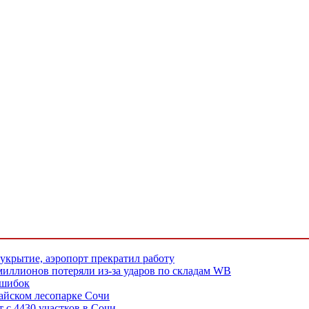
крытие, аэропорт прекратил работу
 миллионов потеряли из-за ударов по складам WB
ошибок
айском лесопарке Сочи
т с 4430 участков в Сочи