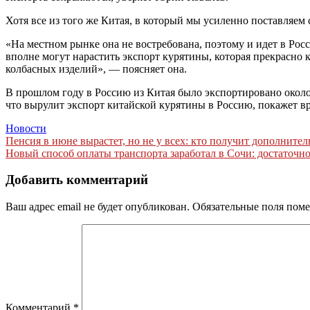
Хотя все из того же Китая, в который мы усиленно поставляем
«На местном рынке она не востребована, поэтому и идет в Ро
вполне могут нарастить экспорт курятины, которая прекрасно
колбасных изделий», — поясняет она.
В прошлом году в Россию из Китая было экспортировано около
что вырулит экспорт китайской курятины в Россию, покажет в
Новости
Навигация
Пенсия в июне вырастет, но не у всех: кто получит дополните
Новый способ оплаты транспорта заработал в Сочи: достаточно
по
записям
Добавить комментарий
Ваш адрес email не будет опубликован.
Обязательные поля пом
Комментарий
*