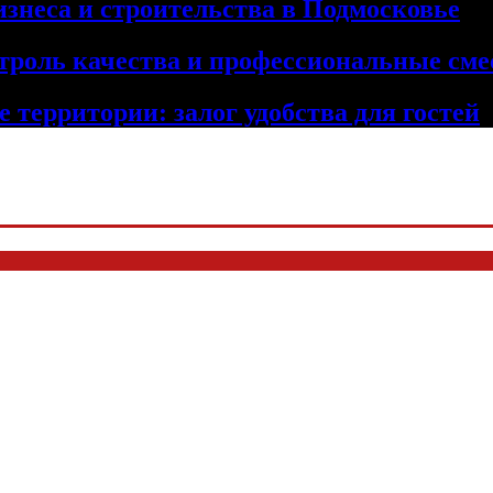
изнеса и строительства в Подмосковье
троль качества и профессиональные сме
 территории: залог удобства для гостей