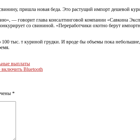
 свинину, пришла новая беда. Это растущий импорт дешевой кур
ссию», — говорит глава консалтинговой компании «Савкина Экс
 конкурирует со свининой. «Переработчики охотно берут импор
 100 тыс. т куриной грудки. И вроде бы объемы пока небольшие
ремя.
льные выплаты
 включить Bluetooth
ечены
*