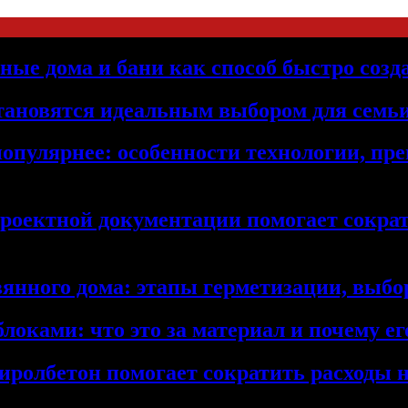
ьные дома и бани как способ быстро созд
становятся идеальным выбором для семьи
популярнее: особенности технологии, п
проектной документации помогает сократ
янного дома: этапы герметизации, выбор
локами: что это за материал и почему 
иролбетон помогает сократить расходы н