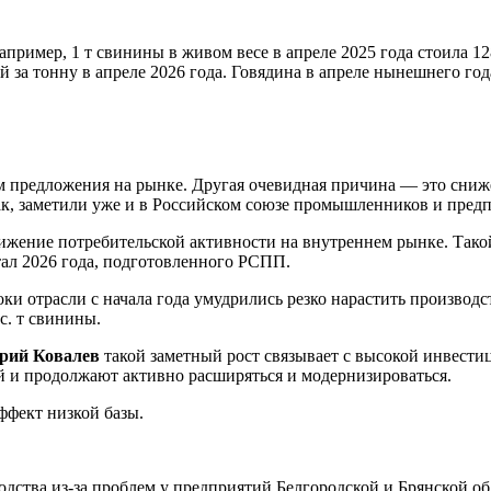
ример, 1 т свинины в живом весе в апреле 2025 года стоила 128
й за тонну в апреле 2026 года. Говядина в апреле нынешнего года
м предложения на рынке. Другая очевидная причина — это сниж
так, заметили уже и в Российском союзе промышленников и пре
нижение потребительской активности на внутреннем рынке. Тако
ал 2026 года, подготовленного РСПП.
оки отрасли с начала года умудрились резко нарастить производ
с. т свинины.
рий Ковалев
такой заметный рост связывает с высокой инвести
й и продолжают активно расширяться и модернизироваться.
ффект низкой базы.
дства из-за проблем у предприятий Белгородской и Брянской об