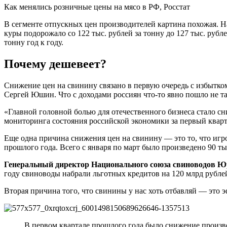
Как менялись розничные цены на мясо в РФ, Росстат
В сегменте отпускных цен производителей картина похожая. Нап
куры подорожало со 122 тыс. рублей за тонну до 127 тыс. рубле
тонну год к году.
Почему дешевеет?
Снижение цен на свинину связано в первую очередь с избытко
Сергей Юшин. Что с доходами россиян что-то явно пошло не 
«Главной головной болью для отечественного бизнеса стало с
мониторинга состояния российской экономики за первый кварт
Еще одна причина снижения цен на свинину — это то, что игр
прошлого года. Всего с января по март было произведено 90 ты
Генеральный директор Национального союза свиноводов Ю
году свиноводы набрали льготных кредитов на 120 млрд рубле
Вторая причина того, что свинины у нас хоть отбавляй — это э
В первом квартале прошлого года было снижение произво