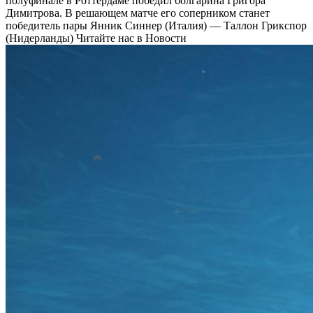
полуфинале в Роттердаме победил болгарина Григора
Димитрова. В решающем матче его соперником станет
победитель пары Янник Синнер (Италия) — Таллон Грикспор
(Нидерланды)
Читайте нас в Новости