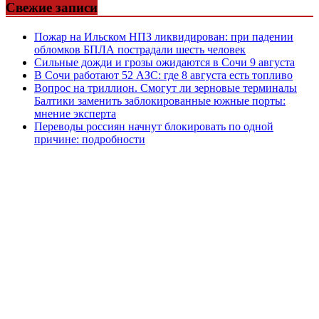
Свежие записи
Пожар на Ильском НПЗ ликвидирован: при падении
обломков БПЛА пострадали шесть человек
Сильные дожди и грозы ожидаются в Сочи 9 августа
В Сочи работают 52 АЗС: где 8 августа есть топливо
Вопрос на триллион. Смогут ли зерновые терминалы
Балтики заменить заблокированные южные порты:
мнение эксперта
Переводы россиян начнут блокировать по одной
причине: подробности