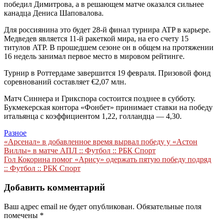
победил Димитрова, а в решающем матче оказался сильнее
канадца Дениса Шаповалова.
Для россиянина это будет 28-й финал турнира ATP в карьере.
Медведев является 11-й ракеткой мира, на его счету 15
титулов ATP. В прошедшем сезоне он в общем на протяжении
16 недель занимал первое место в мировом рейтинге.
Турнир в Роттердаме завершится 19 февраля. Призовой фонд
соревнований составляет €2,07 млн.
Матч Синнера и Грикспора состоится позднее в субботу.
Букмекерская контора «Фонбет» принимает ставки на победу
итальянца с коэффициентом 1,22, голландца — 4,30.
Разное
Навигация
«Арсенал» в добавленное время вырвал победу у «Астон
Виллы» в матче АПЛ :: Футбол :: РБК Спорт
по
Гол Кокорина помог «Арису» одержать пятую победу подряд
записям
:: Футбол :: РБК Спорт
Добавить комментарий
Ваш адрес email не будет опубликован.
Обязательные поля
помечены
*