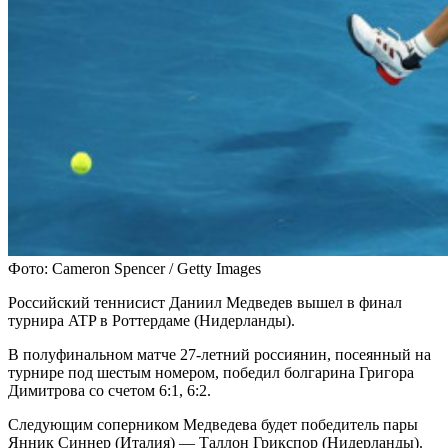
Фото: Cameron Spencer / Getty Images
Российский теннисист Даниил Медведев вышел в финал
турнира ATP в Роттердаме (Нидерланды).
В полуфинальном матче 27-летний россиянин, посеянный на
турнире под шестым номером, победил болгарина Григора
Димитрова со счетом 6:1, 6:2.
Следующим соперником Медведева будет победитель пары
Янник Синнер (Италия) — Таллон Грикспор (Нидерланды).