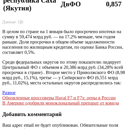
республика Саха
ДвФО
0,857
(Якутия)
Данные: ЦБ
В целом по стране на 1 января было просрочено ипотеки на
сумму в 59,474 млрд руб. — на 17,2% меньше, чем годом
раньше. Доля просрочки в общем объеме задолженности
населения по жилищным кредитам, по оценке Банка России,
составляет 0,5%.
Среди федеральных округов по этому показателю лидирует
Центральный ФО с объемом в 20,386 млрд руб. (34,28% всей
просрочки в стране) . Второе место у Приволжского ФО (8,98
млрд руб., 15,1%), третье — у Сибирского ФО (6,551 млрд
руб., 11,02%), места остальных округов распределились так:
Разное
Навигация
Обновленные кроссоверы Haval F7 и F7x: цены в России
В Америке одобрили моноклональный препарат от ковида
по
записям
Добавить комментарий
Ваш адрес email не будет опубликован.
Обязательные поля