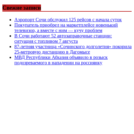
Свежие записи
Аэропорт Сочи обслужил 125 рейсов с начала суток
Покупатель приобрел на маркетплейсе новенький
телевизор, а вместе с ним — кучу проблем
В Сочи работают 52 автозаправочные станции:
ситуация с топливом 7 августа
87-летняя участница «Сочинского долголетия» покорила
25-метровую дистанцию в Дагомысе
МВД Республики Абхазия объявило в розыск
подозреваемого в нападении на россиянку