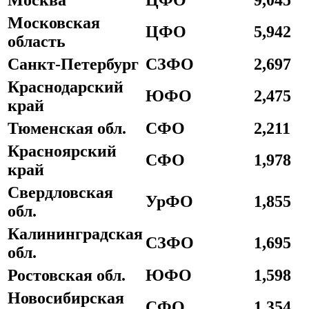
Москва
ЦФО
9,045
Московская
ЦФО
5,942
область
Санкт-Петербург
СЗФО
2,697
Краснодарский
ЮФО
2,475
край
Тюменская обл.
СФО
2,211
Красноярский
СФО
1,978
край
Свердловская
УрФО
1,855
обл.
Калининградская
СЗФО
1,695
обл.
Ростовская обл.
ЮФО
1,598
Новосибирская
СФО
1,354