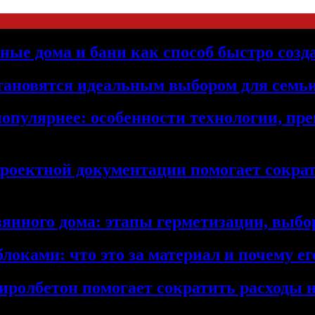
ьные дома и бани как способ быстро созд
становятся идеальным выбором для семьи
популярнее: особенности технологии, п
проектной документации помогает сократ
янного дома: этапы герметизации, выбор
локами: что это за материал и почему 
иролбетон помогает сократить расходы н