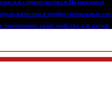
изнеса и строительства в Подмосковье
троль качества и профессиональные сме
 территории: залог удобства для гостей