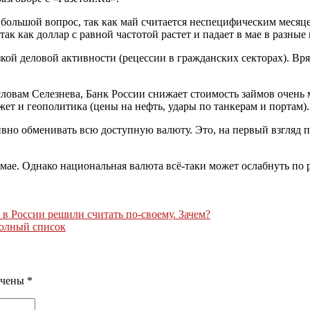
большой вопрос, так как май считается неспецифическим месяцем
ак как доллар с равной частотой растет и падает в мае в разные
зкой деловой активности (рецессии в гражданских секторах). Вр
словам Селезнева, Банк России снижает стоимость займов очен
т и геополитика (цены на нефть, удары по танкерам и портам).
но обменивать всю доступную валюту. Это, на первый взгляд па
в мае. Однако национальная валюта всё-таки может ослабнуть по
в России решили считать по-своему. Зачем?
 полный список
ечены
*