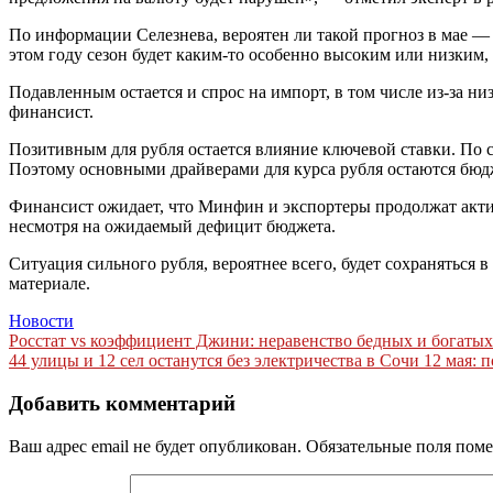
По информации Селезнева, вероятен ли такой прогноз в мае — 
этом году сезон будет каким-то особенно высоким или низким, т
Подавленным остается и спрос на импорт, в том числе из-за ни
финансист.
Позитивным для рубля остается влияние ключевой ставки. По 
Поэтому основными драйверами для курса рубля остаются бюдже
Финансист ожидает, что Минфин и экспортеры продолжат актив
несмотря на ожидаемый дефицит бюджета.
Ситуация сильного рубля, вероятнее всего, будет сохраняться 
материале.
Новости
Навигация
Росстат vs коэффициент Джини: неравенство бедных и богатых 
44 улицы и 12 сел останутся без электричества в Сочи 12 мая:
по
записям
Добавить комментарий
Ваш адрес email не будет опубликован.
Обязательные поля пом