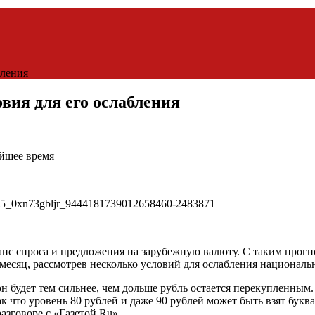
бления
овия для его ослабления
айшее время
ланс спроса и предложения на зарубежную валюту. С таким про
 месяц, рассмотрев несколько условий для ослабления национал
он будет тем сильнее, чем дольше рубль остается перекупленным
к что уровень 80 рублей и даже 90 рублей может быть взят буква
азговоре с «Газетой.Ru».