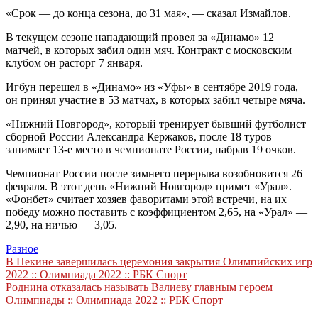
«Срок — до конца сезона, до 31 мая», — сказал Измайлов.
В текущем сезоне нападающий провел за «Динамо» 12
матчей, в которых забил один мяч. Контракт с московским
клубом он расторг 7 января.
Игбун перешел в «Динамо» из «Уфы» в сентябре 2019 года,
он принял участие в 53 матчах, в которых забил четыре мяча.
«Нижний Новгород», который тренирует бывший футболист
сборной России Александра Кержаков, после 18 туров
занимает 13-е место в чемпионате России, набрав 19 очков.
Чемпионат России после зимнего перерыва возобновится 26
февраля. В этот день «Нижний Новгород» примет «Урал».
«Фонбет» считает хозяев фаворитами этой встречи, на их
победу можно поставить с коэффициентом 2,65, на «Урал» —
2,90, на ничью — 3,05.
Разное
Навигация
В Пекине завершилась церемония закрытия Олимпийских игр
2022 :: Олимпиада 2022 :: РБК Спорт
по
Роднина отказалась называть Валиеву главным героем
записям
Олимпиады :: Олимпиада 2022 :: РБК Спорт