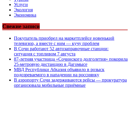
Услуги
Экология
Экономика
Свежие записи
Покупатель приобрел на маркетплейсе новенький
телевизор, а вместе с ним — кучу проблем
В Сочи работают 52 автозаправочные станции:
ситуация с топливом 7 августа
87-летняя участница «Сочинского долголетия» покорила
25-метровую дистанцию в Дагомысе
МВД Республики Абхазия объявило в розыск
подозреваемого в нападении на россиянку
В аэропорту Сочи задерживаются рейсы — прокуратура
организовала мобильные приёмные