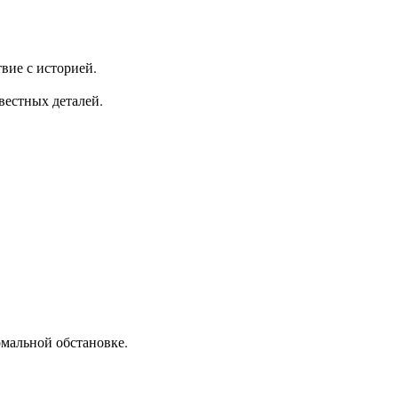
вие с историей.
вестных деталей.
рмальной обстановке.