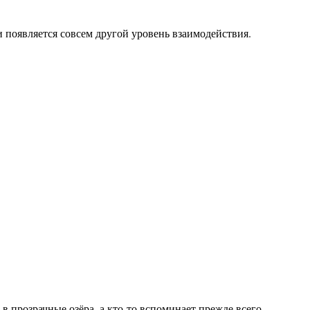
и появляется совсем другой уровень взаимодействия.
в прозрачные озёра, а кто-то вспоминает прежде всего