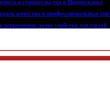
изнеса и строительства в Подмосковье
троль качества и профессиональные сме
 территории: залог удобства для гостей