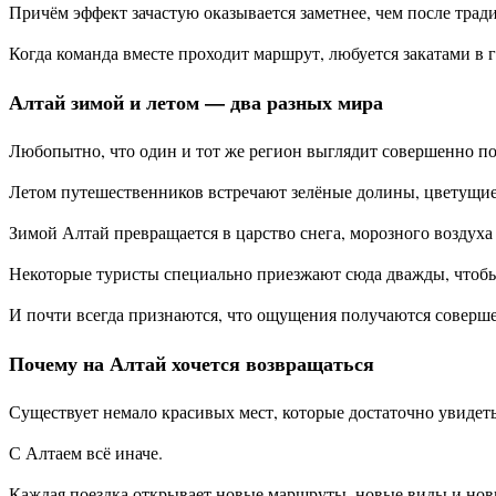
Причём эффект зачастую оказывается заметнее, чем после тра
Когда команда вместе проходит маршрут, любуется закатами в 
Алтай зимой и летом — два разных мира
Любопытно, что один и тот же регион выглядит совершенно по
Летом путешественников встречают зелёные долины, цветущие 
Зимой Алтай превращается в царство снега, морозного воздух
Некоторые туристы специально приезжают сюда дважды, чтобы 
И почти всегда признаются, что ощущения получаются соверш
Почему на Алтай хочется возвращаться
Существует немало красивых мест, которые достаточно увидеть
С Алтаем всё иначе.
Каждая поездка открывает новые маршруты, новые виды и новые