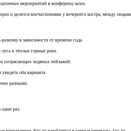
диционных мероприятий в конференц-залах.
горах и делится впечатлениями у вечернего костра, между людьм
-разному в зависимости от времени года.
луга и тёплые горные реки.
а и потрясающих ледяных пейзажей.
увидеть оба варианта.
енно разными.
 один раз.
 впечатления. Кто-то влюбляется в горные перевалы, кто-то — 