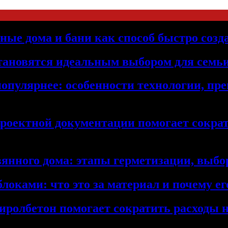
ьные дома и бани как способ быстро созд
становятся идеальным выбором для семьи
популярнее: особенности технологии, п
проектной документации помогает сократ
янного дома: этапы герметизации, выбор
локами: что это за материал и почему 
иролбетон помогает сократить расходы н