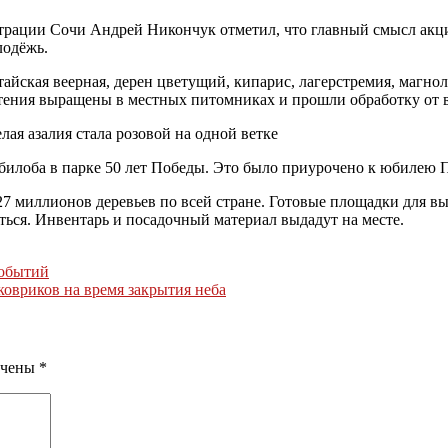
трации Сочи Андрей Никончук отметил, что главный смысл акц
лодёжь.
айская веерная, дерен цветущий, кипарис, лагерстремия, магнол
тения выращены в местных питомниках и прошли обработку от в
ая азалия стала розовой на одной ветке
билоба в парке 50 лет Победы. Это было приурочено к юбилею 
7 миллионов деревьев по всей стране. Готовые площадки для в
ься. Инвентарь и посадочный материал выдадут на месте.
событий
ковриков на время закрытия неба
ечены
*