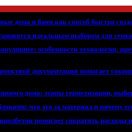
ьные дома и бани как способ быстро созд
становятся идеальным выбором для семьи
популярнее: особенности технологии, п
проектной документации помогает сократ
янного дома: этапы герметизации, выбор
локами: что это за материал и почему 
иролбетон помогает сократить расходы н