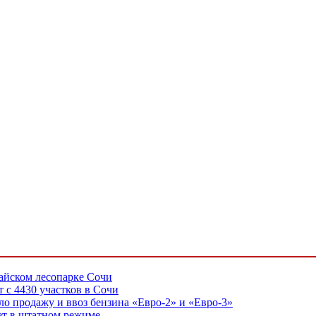
айском лесопарке Сочи
т с 4430 участков в Сочи
о продажу и ввоз бензина «Евро-2» и «Евро-3»
ает в штатном режиме