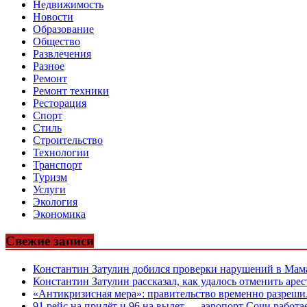
Недвижимость
Новости
Образование
Общество
Развлечения
Разное
Ремонт
Ремонт техники
Ресторация
Спорт
Стиль
Строительство
Технологии
Транспорт
Туризм
Услуги
Экология
Экономика
Свежие записи
Константин Затулин добился проверки нарушений в Мам
Константин Затулин рассказал, как удалось отменить арес
«Антикризисная мера»: правительство временно разрешил
91 рейс на прилёт и 96 на вылет — аэропорт Сочи работ