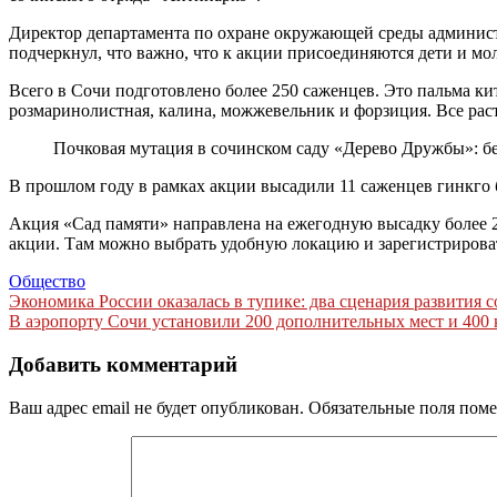
Директор департамента по охране окружающей среды админис
подчеркнул, что важно, что к акции присоединяются дети и мо
Всего в Сочи подготовлено более 250 саженцев. Это пальма кит
розмаринолистная, калина, можжевельник и форзиция. Все рас
Почковая мутация в сочинском саду «Дерево Дружбы»: бел
В прошлом году в рамках акции высадили 11 саженцев гинкго 
Акция «Сад памяти» направлена на ежегодную высадку более 2
акции. Там можно выбрать удобную локацию и зарегистрироват
Общество
Навигация
Экономика России оказалась в тупике: два сценария развития 
В аэропорту Сочи установили 200 дополнительных мест и 400 
по
записям
Добавить комментарий
Ваш адрес email не будет опубликован.
Обязательные поля пом