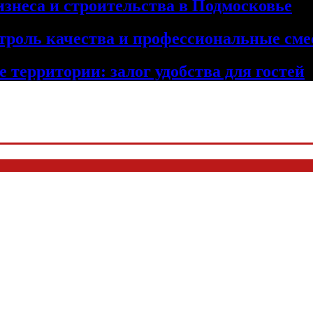
изнеса и строительства в Подмосковье
троль качества и профессиональные сме
 территории: залог удобства для гостей