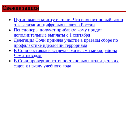
Свежие записи
Путин вывел крипту из тени. Что изменит новый закон
о легализации цифровых валют в России
Пенсионеры получат прибавку: кому придут
дополнительные выплаты с 1 сентября
Делегация Сочи приняла участие в краевом сборе по
профилактике идеологии терроризма
В Сочи состоялась встреча с жителями микрорайона
Чемитоквадже
В Сочи проверили готовность новых школ и детских
садов к началу учебного года