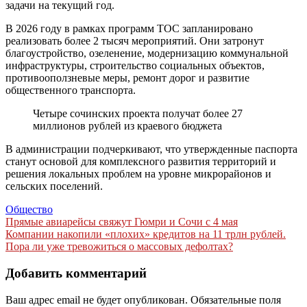
задачи на текущий год.
В 2026 году в рамках программ ТОС запланировано
реализовать более 2 тысяч мероприятий. Они затронут
благоустройство, озеленение, модернизацию коммунальной
инфраструктуры, строительство социальных объектов,
противооползневые меры, ремонт дорог и развитие
общественного транспорта.
Четыре сочинских проекта получат более 27
миллионов рублей из краевого бюджета
В администрации подчеркивают, что утвержденные паспорта
станут основой для комплексного развития территорий и
решения локальных проблем на уровне микрорайонов и
сельских поселений.
Общество
Навигация
Прямые авиарейсы свяжут Гюмри и Сочи с 4 мая
Компании накопили «плохих» кредитов на 11 трлн рублей.
по
Пора ли уже тревожиться о массовых дефолтах?
записям
Добавить комментарий
Ваш адрес email не будет опубликован.
Обязательные поля