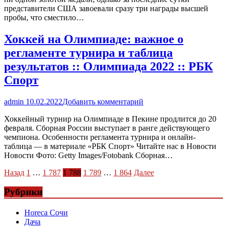
представители США завоевали сразу три награды высшей
пробы, что сместило…
Хоккей на Олимпиаде: важное о
регламенте турнира и таблица
результатов :: Олимпиада 2022 :: РБК
Спорт
admin
10.02.2022
Добавить комментарий
Хоккейный турнир на Олимпиаде в Пекине продлится до 20
февраля. Сборная России выступает в ранге действующего
чемпиона. Особенности регламента турнира и онлайн-
таблица — в материале «РБК Спорт» Читайте нас в Новости
Новости Фото: Getty Images/Fotobank Сборная…
Пагинация
Назад
1
…
1 787
1 788
1 789
…
1 864
Далее
записей
Рубрики
Horeca Сочи
Дача