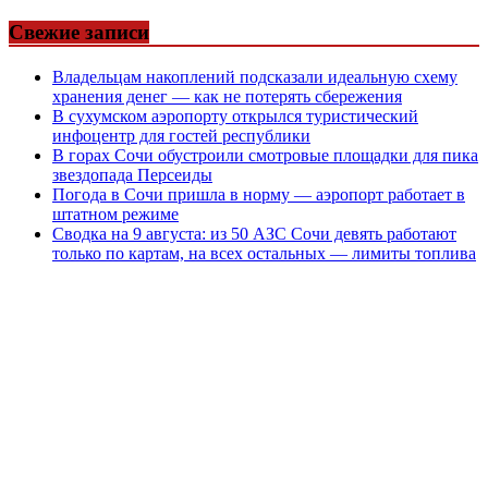
Свежие записи
Владельцам накоплений подсказали идеальную схему
хранения денег — как не потерять сбережения
В сухумском аэропорту открылся туристический
инфоцентр для гостей республики
В горах Сочи обустроили смотровые площадки для пика
звездопада Персеиды
Погода в Сочи пришла в норму — аэропорт работает в
штатном режиме
Сводка на 9 августа: из 50 АЗС Сочи девять работают
только по картам, на всех остальных — лимиты топлива