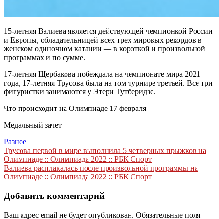
15-летняя Валиева является действующей чемпионкой России
и Европы, обладательницей всех трех мировых рекордов в
женском одиночном катании — в короткой и произвольной
программах и по сумме.
17-летняя Щербакова побеждала на чемпионате мира 2021
года, 17-летняя Трусова была на том турнире третьей. Все три
фигуристки занимаются у Этери Тутберидзе.
Что происходит на Олимпиаде 17 февраля
Медальный зачет
Разное
Навигация
Трусова первой в мире выполнила 5 четверных прыжков на
Олимпиаде :: Олимпиада 2022 :: РБК Спорт
по
Валиева расплакалась после произвольной программы на
записям
Олимпиаде :: Олимпиада 2022 :: РБК Спорт
Добавить комментарий
Ваш адрес email не будет опубликован.
Обязательные поля