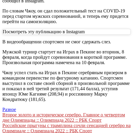
сообщил в Instagram.
По словам Чжоу, он сдал положительный тест на COVID-19
перед стартом мужских соревнований, и теперь ему придется
перейти на самоизоляцию.
Посмотреть эту публикацию в Instagram
В видеообращении спортсмен не смог сдержать слез.
Мужской турнир стартует на Играх в Пекине во вторник, 8
февраля, когда пройдут соревнования в короткой программе.
Произвольная программа намечена на 10 февраля.
Чжоу успел стать на Играх в Пекине серебряным призером в
командном первенстве по фигурному катанию. Спортсмен
выступил в составе своей сборной в произвольной программе
и показал в ней третий результат (171,44 балла), уступив
японцу Юме Кагияме (208,94) и россиянину Марку
Кондратюку (181,65).
Разное
Навигация
Второе золото и историческое серебро. Главное о четвертом
дне Олимпиады :: Олимпиада 2022 :: РБК Спорт
по
Российские прыгуны с трамплина сочли сенсацией серебро на
записям
Олимпиаде :: Олимпиада 2022 :: РБК Спорт