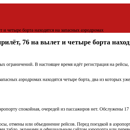
ет и четыре борта находятся на запасных аэродромах
прилёт, 76 на вылет и четыре борта нахо
 ограничений. В настоящее время идёт регистрация на рейсы, 
 запасных аэродромах находятся четыре борта, два из которых уж
аэропорту спокойная, очередей из пассажиров нет. Обслужены 1
ы, отмены или объединение рейсов. Перед поездкой в аэропорт 
ми табло, экранами и официальным сайтом аэропорта или перев