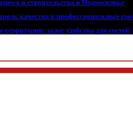
изнеса и строительства в Подмосковье
троль качества и профессиональные сме
 территории: залог удобства для гостей