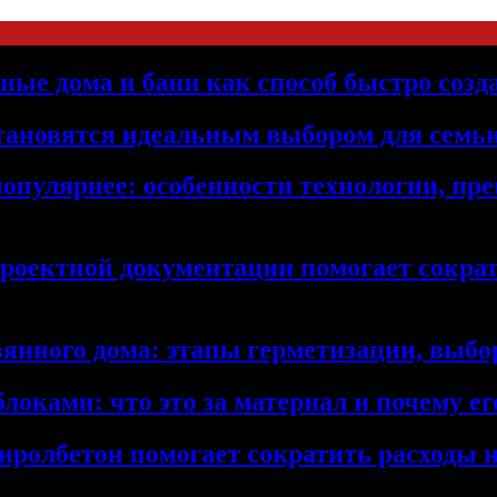
ьные дома и бани как способ быстро созд
становятся идеальным выбором для семьи
популярнее: особенности технологии, п
проектной документации помогает сократ
янного дома: этапы герметизации, выбор
локами: что это за материал и почему 
иролбетон помогает сократить расходы н