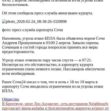
09:42 2 апреля. Необходимость возникла из-за угрозы атаки
беспилотников.
Об этом сообщила пресс-служба авиагавани курорта.
фото: пресс-служба аэропорта Сочи
Напомним, угроза атаки БПЛА была объявлена мэром Сочи
Андреем Прошуниным в 03:00 2 апреля. Завыли сирены.
Сочинцев и гостей города попросили принять все меры
предосторожности.
Угрозу атаки отменили пару часов спустя — в 07:21.
Несмотря на это обстоятельство, в аэропорту курорта
ограничения сняли немного позже. Пассажиров обеспечили
всем необходимым.
Ранее Сочи24 писал о том, что в ночь с 18 по 19 марта в
аэропорту Сочи вводились ограничения из-за угрозы атаки
БПЛА.
Общество
Навигация
В Брентвуде, штат Лос-Анджелес, сеть ресторанов Neighbourly
предлагает мини-кебабы и безглютеновую жареную курицу от