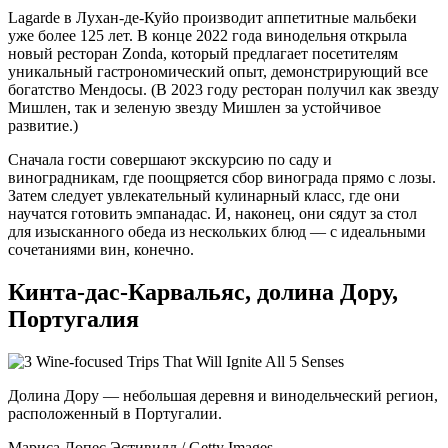
Lagarde в Лухан-де-Куйо производит аппетитные мальбеки
уже более 125 лет. В конце 2022 года винодельня открыла
новый ресторан Zonda, который предлагает посетителям
уникальный гастрономический опыт, демонстрирующий все
богатство Мендосы. (В 2023 году ресторан получил как звезду
Мишлен, так и зеленую звезду Мишлен за устойчивое
развитие.)
Сначала гости совершают экскурсию по саду и
виноградникам, где поощряется сбор винограда прямо с лозы.
Затем следует увлекательный кулинарный класс, где они
научатся готовить эмпанадас. И, наконец, они сядут за стол
для изысканного обеда из нескольких блюд — с идеальными
сочетаниями вин, конечно.
Кинта-дас-Карвальяс, долина Дору,
Португалия
Долина Дору — небольшая деревня и винодельческий регион,
расположенный в Португалии.
Мариса Лопес Эстивилл / Getty Images