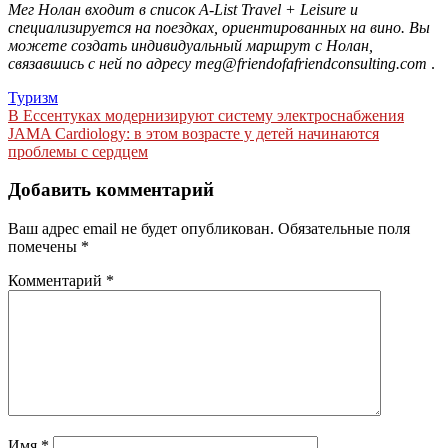
Мег Нолан входит в список A-List Travel + Leisure и
специализируется на поездках, ориентированных на вино. Вы
можете создать индивидуальный маршрут с Нолан,
связавшись с ней по адресу meg@friendofafriendconsulting.com
.
Туризм
Навигация
В Ессентуках модернизируют систему электроснабжения
JAMA Cardiology: в этом возрасте у детей начинаются
по
проблемы с сердцем
записям
Добавить комментарий
Ваш адрес email не будет опубликован.
Обязательные поля
помечены
*
Комментарий
*
Имя
*