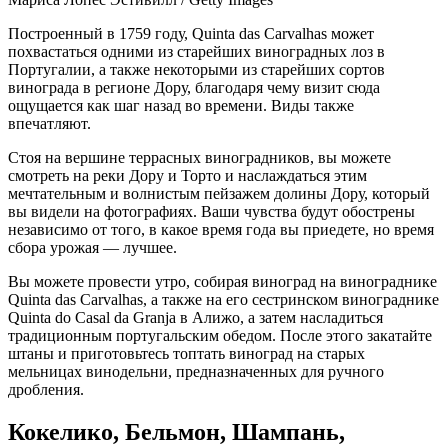
Построенный в 1759 году, Quinta das Carvalhas может
похвастаться одними из старейших виноградных лоз в
Португалии, а также некоторыми из старейших сортов
винограда в регионе Дору, благодаря чему визит сюда
ощущается как шаг назад во времени. Виды также
впечатляют.
Стоя на вершине террасных виноградников, вы можете
смотреть на реки Дору и Торто и наслаждаться этим
мечтательным и волнистым пейзажем долины Дору, который
вы видели на фотографиях. Ваши чувства будут обострены
независимо от того, в какое время года вы приедете, но время
сбора урожая — лучшее.
Вы можете провести утро, собирая виноград на винограднике
Quinta das Carvalhas, а также на его сестринском винограднике
Quinta do Casal da Granja в Алижо, а затем насладиться
традиционным португальским обедом. После этого закатайте
штаны и приготовьтесь топтать виноград на старых
мельницах винодельни, предназначенных для ручного
дробления.
Кокелико, Бельмон, Шампань,