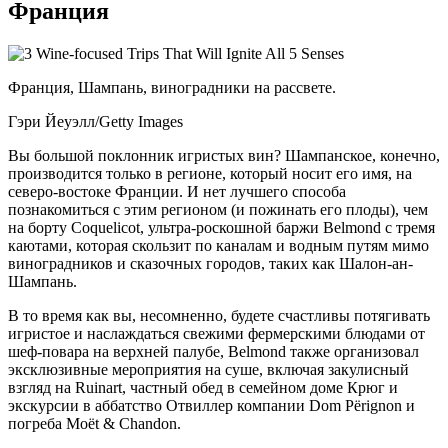
Франция
Франция, Шампань, виноградники на рассвете.
Гэри Йеуэлл/Getty Images
Вы большой поклонник игристых вин? Шампанское, конечно,
производится только в регионе, который носит его имя, на
северо-востоке Франции. И нет лучшего способа
познакомиться с этим регионом (и пожинать его плоды), чем
на борту Coquelicot, ультра-роскошной баржи Belmond с тремя
каютами, которая скользит по каналам и водным путям мимо
виноградников и сказочных городов, таких как Шалон-ан-
Шампань.
В то время как вы, несомненно, будете счастливы потягивать
игристое и наслаждаться свежими фермерскими блюдами от
шеф-повара на верхней палубе, Belmond также организовал
эксклюзивные мероприятия на суше, включая закулисный
взгляд на Ruinart, частный обед в семейном доме Крюг и
экскурсии в аббатство Отвиллер компании Dom Përignon и
погреба Moët & Chandon.