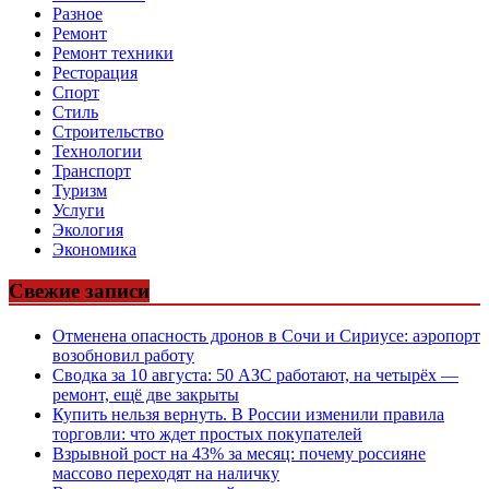
Разное
Ремонт
Ремонт техники
Ресторация
Спорт
Стиль
Строительство
Технологии
Транспорт
Туризм
Услуги
Экология
Экономика
Свежие записи
Отменена опасность дронов в Сочи и Сириусе: аэропорт
возобновил работу
Сводка за 10 августа: 50 АЗС работают, на четырёх —
ремонт, ещё две закрыты
Купить нельзя вернуть. В России изменили правила
торговли: что ждет простых покупателей
Взрывной рост на 43% за месяц: почему россияне
массово переходят на наличку