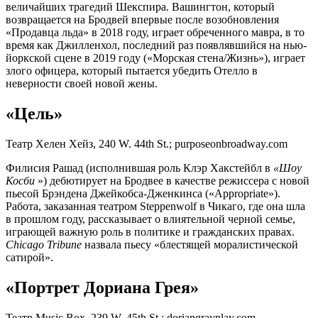
величайших трагедий Шекспира. Вашингтон, который
возвращается на Бродвей впервые после возобновления
«Продавца льда» в 2018 году, играет обреченного мавра, в то
время как Джилленхол, последний раз появлявшийся на нью-
йоркской сцене в 2019 году («Морская стена/Жизнь»), играет
злого офицера, который пытается убедить Отелло в
неверности своей новой жены.
«Цель»
Театр Хелен Хейз, 240 W. 44th St.; purposeonbroadway.com
Филисия Рашад (исполнившая роль Клэр Хакстейбл в
«Шоу
Косби
») дебютирует на Бродвее в качестве режиссера с новой
пьесой Брэндена Джейкобса-Дженкинса («Appropriate»).
Работа, заказанная театром Steppenwolf в Чикаго, где она шла
в прошлом году, рассказывает о влиятельной черной семье,
играющей важную роль в политике и гражданских правах.
Chicago Tribune
назвала пьесу «блестящей моралистической
сатирой».
«Портрет Дориана Грея»
Театр Music Box, 239 W. 45th St.; doriangrayplay.com