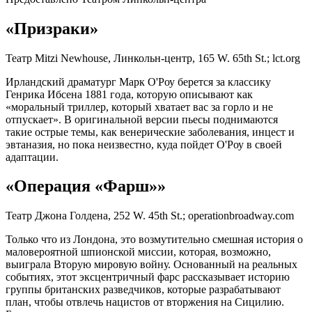
«Призраки»
Театр Mitzi Newhouse, Линкольн-центр, 165 W. 65th St.; lct.org
Ирландский драматург Марк О'Роу берется за классику
Генрика Ибсена 1881 года, которую описывают как
«моральный триллер, который хватает вас за горло и не
отпускает». В оригинальной версии пьесы поднимаются
такие острые темы, как венерические заболевания, инцест и
эвтаназия, но пока неизвестно, куда пойдет О'Роу в своей
адаптации.
«Операция «Фарш»»
Театр Джона Голдена, 252 W. 45th St.; operationbroadway.com
Только что из Лондона, это возмутительно смешная история о
маловероятной шпионской миссии, которая, возможно,
выиграла Вторую мировую войну. Основанный на реальных
событиях, этот эксцентричный фарс рассказывает историю
группы британских разведчиков, которые разрабатывают
план, чтобы отвлечь нацистов от вторжения на Сицилию.