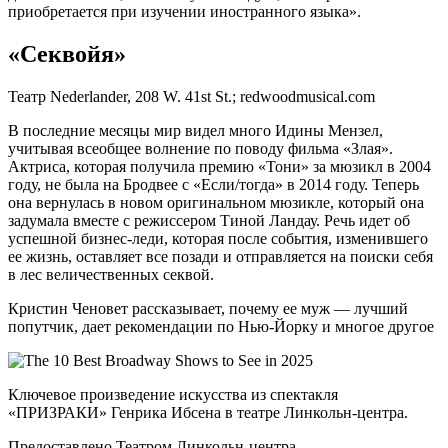
приобретается при изучении иностранного языка».
«Секвойя»
Театр Nederlander, 208 W. 41st St.; redwoodmusical.com
В последние месяцы мир видел много Идины Мензел,
учитывая всеобщее волнение по поводу фильма «Злая».
Актриса, которая получила премию «Тони» за мюзикл в 2004
году, не была на Бродвее с «Если/тогда» в 2014 году. Теперь
она вернулась в новом оригинальном мюзикле, который она
задумала вместе с режиссером Тиной Ландау. Речь идет об
успешной бизнес-леди, которая после события, изменившего
ее жизнь, оставляет все позади и отправляется на поиски себя
в лес величественных секвой.
Кристин Ченовет рассказывает, почему ее муж — лучший
попутчик, дает рекомендации по Нью-Йорку и многое другое
Ключевое произведение искусства из спектакля
«ПРИЗРАКИ» Генрика Ибсена в театре Линкольн-центра.
Предоставлено Театром Линкольн-центра