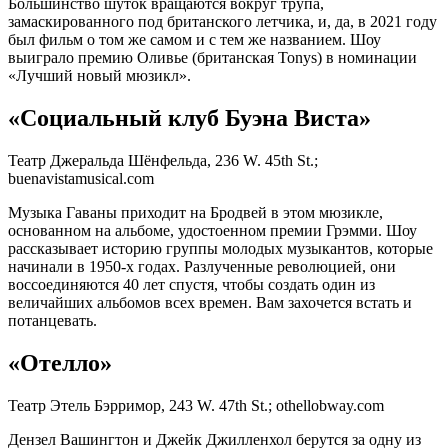
Большинство шуток вращаются вокруг трупа,
замаскированного под британского летчика, и, да, в 2021 году
был фильм о том же самом и с тем же названием. Шоу
выиграло премию Оливье (британская Tonys) в номинации
«Лучший новый мюзикл».
«Социальный клуб Буэна Виста»
Театр Джеральда Шёнфельда, 236 W. 45th St.;
buenavistamusical.com
Музыка Гаваны приходит на Бродвей в этом мюзикле,
основанном на альбоме, удостоенном премии Грэмми. Шоу
рассказывает историю группы молодых музыкантов, которые
начинали в 1950-х годах. Разлученные революцией, они
воссоединяются 40 лет спустя, чтобы создать один из
величайших альбомов всех времен. Вам захочется встать и
потанцевать.
«Отелло»
Театр Этель Бэрримор, 243 W. 47th St.; othellobway.com
Дензел Вашингтон и Джейк Джилленхол берутся за одну из