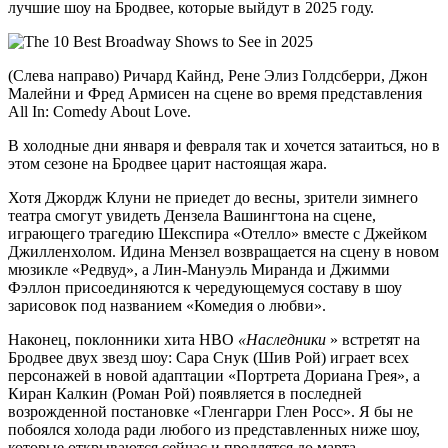
лучшие шоу на Бродвее, которые выйдут в 2025 году.
(Слева направо) Ричард Кайнд, Рене Элиз Голдсберри, Джон
Малейни и Фред Армисен на сцене во время представления
All In: Comedy About Love.
В холодные дни января и февраля так и хочется затаиться, но в
этом сезоне на Бродвее царит настоящая жара.
Хотя Джордж Клуни не приедет до весны, зрители зимнего
театра смогут увидеть Дензела Вашингтона на сцене,
играющего трагедию Шекспира «Отелло» вместе с Джейком
Джилленхолом. Идина Мензел возвращается на сцену в новом
мюзикле «Редвуд», а Лин-Мануэль Миранда и Джимми
Фэллон присоединяются к чередующемуся составу в шоу
зарисовок под названием «Комедия о любви».
Наконец, поклонники хита HBO
«Наследники
» встретят на
Бродвее двух звезд шоу: Сара Снук (Шив Рой) играет всех
персонажей в новой адаптации «Портрета Дориана Грея», а
Киран Калкин (Роман Рой) появляется в последней
возрожденной постановке «Гленгарри Глен Росс». Я бы не
побоялся холода ради любого из представленных ниже шоу,
которые открываются сейчас и продлятся до марта.