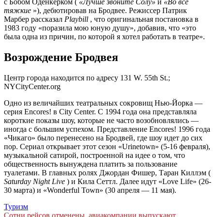
с Бобом Оденкёрком (
«Лучше звоните Солу»
и
«Во все
тяжкие
»), дебютировав на Бродвее. Режиссер Патрик
Марбер рассказал
Playbill
, что оригинальная постановка в
1983 году «поразила мою юную душу», добавив, что «это
была одна из причин, по которой я хотел работать в театре».
Возрождение Бродвея
Центр города находится по адресу 131 W. 55th St.;
NYCityCenter.org
Одно из величайших театральных сокровищ Нью-Йорка —
серия Encores! в City Center. С 1994 года она представляла
короткие показы шоу, которые не часто возобновлялись —
иногда с большим успехом. Представление Encores! 1996 года
«Чикаго» было перенесено на Бродвей, где шоу идет до сих
пор. Сериал открывает этот сезон «Urinetown» (5-16 февраля),
музыкальной сатирой, построенной на идее о том, что
общественность вынуждена платить за пользование
туалетами. В главных ролях Джордан Фишер, Таран Киллэм (
Saturday Night Live
) и Кила Сеттл. Далее идут «Love Life» (26-
30 марта) и «Wonderful Town» (30 апреля — 11 мая).
Туризм
Сотни рейсов отменены, авиакомпании выпускают