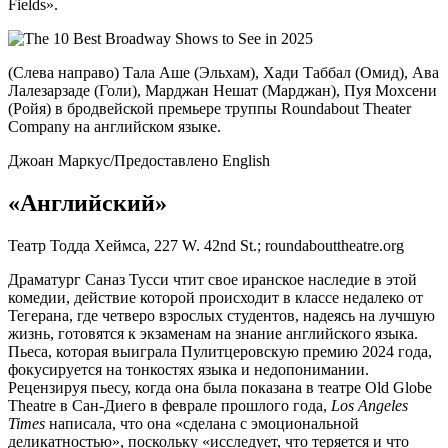
Fields».
(Слева направо) Тала Аше (Эльхам), Хади Таббал (Омид), Ава
Лалезарзаде (Голи), Марджан Нешат (Марджан), Пуя Мохсени
(Ройя) в бродвейской премьере труппы Roundabout Theater
Company на английском языке.
Джоан Маркус/Предоставлено English
«Английский»
Театр Тодда Хеймса, 227 W. 42nd St.; roundabouttheatre.org
Драматург Саназ Тусси чтит свое иранское наследие в этой
комедии, действие которой происходит в классе недалеко от
Тегерана, где четверо взрослых студентов, надеясь на лучшую
жизнь, готовятся к экзаменам на знание английского языка.
Пьеса, которая выиграла Пулитцеровскую премию 2024 года,
фокусируется на тонкостях языка и недопонимании.
Рецензируя пьесу, когда она была показана в театре Old Globe
Theatre в Сан-Диего в феврале прошлого года,
Los Angeles
Times
написала, что она «сделана с эмоциональной
деликатностью», поскольку «исследует, что теряется и что