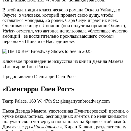
В этой адаптации классического романа Оскара Уайльда о
Фаусте, о человеке, который продает свою душу, чтобы
оставаться молодым, 26 ролей. Сара Снук играет их всех.
Оценивая ее игру в Лондоне (она получила премию Оливье),
Variety
отметил, что актриса использовала «блестящее чувство
амбиций» ее восхитительно прокладывающего
сюжет
персонажа Шива из «Наследников».
Ключевое произведение искусства из книги Дэвида Мамета
«Гленгарри Глен Росс».
Предоставлено Гленгарри Глен Росс
«Гленгарри Глен Росс»
Театр Palace, 160 W. 47th St.; glengarryonbroadway.com
Пьеса Дэвида Мамета, удостоенная Пулитцеровской премии, о
кучке безжалостных, беспощадных агентов по недвижимости
получает свою четвертую постановку на Бродвее этой зимой.
Другая звезда
«Наследников
», Киран Калкин, разделит сцену