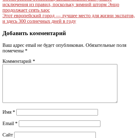
Навигация
исключения из правил, поскольку зимний шторм Энцо
по
продолжает сеять хаос
записям
Этот европейский город — лучшее место для жизни экспатов,
и здесь 300 солнечных дней в году
Добавить комментарий
Ваш адрес email не будет опубликован.
Обязательные поля
помечены
*
Комментарий
*
Имя
*
Email
*
Сайт