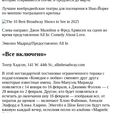
Лучшие внебродвейские театры для посещения в Нью-Йорке
по мнению театрального критика
Слева направо: Джон Малейни и Фред Армисен на сцене во
время представления All In: Comedy About Love.
Эмилио Мадрид/Предоставлено All In
«Все включено»
Театр Хадсон, 141 W. 44th St.; allinbroadway.com
В этой нестандартной постановке ограниченного тиража с
подзаголовком «Комедия о любви» сменяют друг друга
некоторые известные имена. Лин-Мануэль Миранда
появляется с 14 января по 16 февраля, а Джимми Фэллон — с
28 января по 2 февраля. Другие, кто будет появляться и
исчезать до окончания шоу 16 февраля — изображая все, от
пиратов до щенков — включают Хлою Файнман, Аннали
Эшфорд и Хэнка Азарию. Эбигейл и Шон Бенгсон будут петь
вживую каждый вечер, исполняя песни из альбома «Magnetic