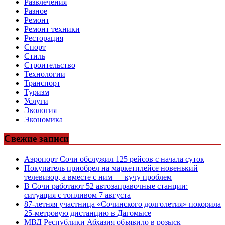
Развлечения
Разное
Ремонт
Ремонт техники
Ресторация
Спорт
Стиль
Строительство
Технологии
Транспорт
Туризм
Услуги
Экология
Экономика
Свежие записи
Аэропорт Сочи обслужил 125 рейсов с начала суток
Покупатель приобрел на маркетплейсе новенький
телевизор, а вместе с ним — кучу проблем
В Сочи работают 52 автозаправочные станции:
ситуация с топливом 7 августа
87-летняя участница «Сочинского долголетия» покорила
25-метровую дистанцию в Дагомысе
МВД Республики Абхазия объявило в розыск