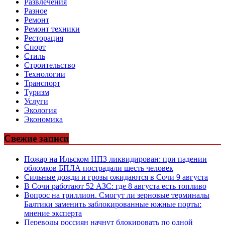
Развлечения
Разное
Ремонт
Ремонт техники
Ресторация
Спорт
Стиль
Строительство
Технологии
Транспорт
Туризм
Услуги
Экология
Экономика
Свежие записи
Пожар на Ильском НПЗ ликвидирован: при падении
обломков БПЛА пострадали шесть человек
Сильные дожди и грозы ожидаются в Сочи 9 августа
В Сочи работают 52 АЗС: где 8 августа есть топливо
Вопрос на триллион. Смогут ли зерновые терминалы
Балтики заменить заблокированные южные порты:
мнение эксперта
Переводы россиян начнут блокировать по одной