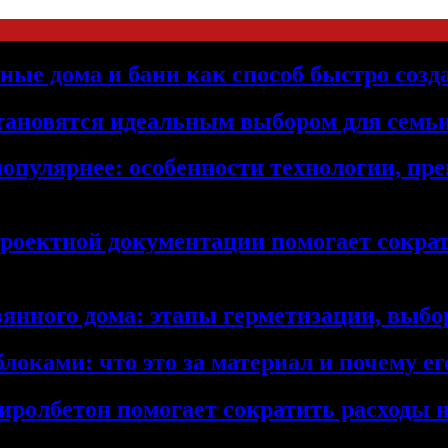
ьные дома и бани как способ быстро созд
становятся идеальным выбором для семьи
популярнее: особенности технологии, п
проектной документации помогает сократ
янного дома: этапы герметизации, выбор
локами: что это за материал и почему 
иролбетон помогает сократить расходы н