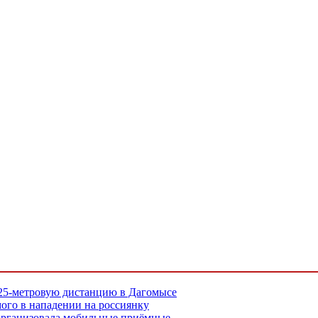
 25-метровую дистанцию в Дагомысе
ого в нападении на россиянку
организовала мобильные приёмные