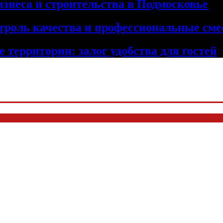
изнеса и строительства в Подмосковье
троль качества и профессиональные сме
 территории: залог удобства для гостей