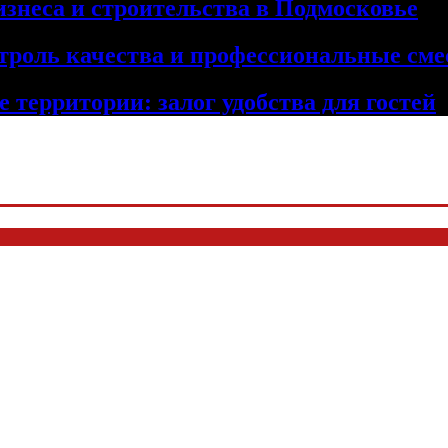
изнеса и строительства в Подмосковье
троль качества и профессиональные сме
 территории: залог удобства для гостей