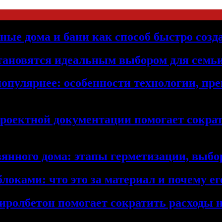
ьные дома и бани как способ быстро созд
становятся идеальным выбором для семьи
популярнее: особенности технологии, п
проектной документации помогает сократ
янного дома: этапы герметизации, выбор
локами: что это за материал и почему 
иролбетон помогает сократить расходы н