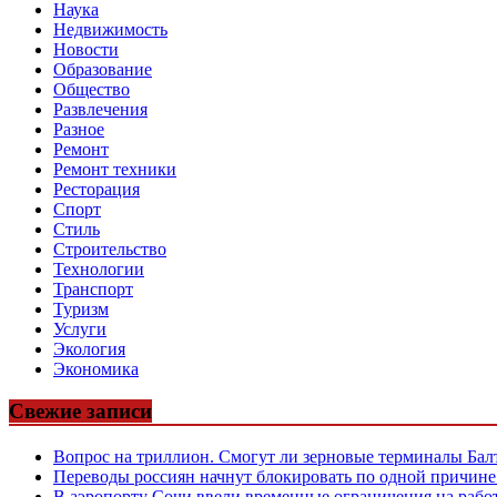
Наука
Недвижимость
Новости
Образование
Общество
Развлечения
Разное
Ремонт
Ремонт техники
Ресторация
Спорт
Стиль
Строительство
Технологии
Транспорт
Туризм
Услуги
Экология
Экономика
Свежие записи
Вопрос на триллион. Смогут ли зерновые терминалы Бал
Переводы россиян начнут блокировать по одной причине
В аэропорту Сочи ввели временные ограничения на рабо