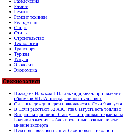
Развлечения
Разное
Ремонт
Ремонт техники
Ресторация
Спорт
Стиль
Строительство
Технологии
Транспорт
Туризм
Услуги
Экология
Экономика
Свежие записи
Пожар на Ильском НПЗ ликвидирован: при падении
обломков БПЛА пострадали шесть человек
Сильные дожди и грозы ожидаются в Сочи 9 августа
В Сочи работают 52 АЗС: где 8 августа есть топливо
Вопрос на триллион. Смогут ли зерновые терминалы
Балтики заменить заблокированные южные порты:
мнение эксперта
Переводы россиян начнут блокировать по одной