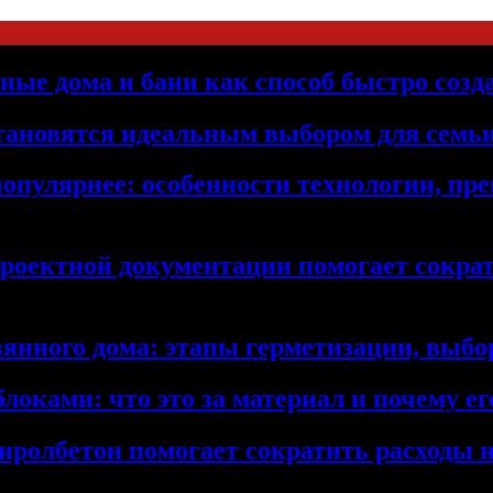
ьные дома и бани как способ быстро созд
становятся идеальным выбором для семьи
популярнее: особенности технологии, п
проектной документации помогает сократ
янного дома: этапы герметизации, выбор
локами: что это за материал и почему 
иролбетон помогает сократить расходы н