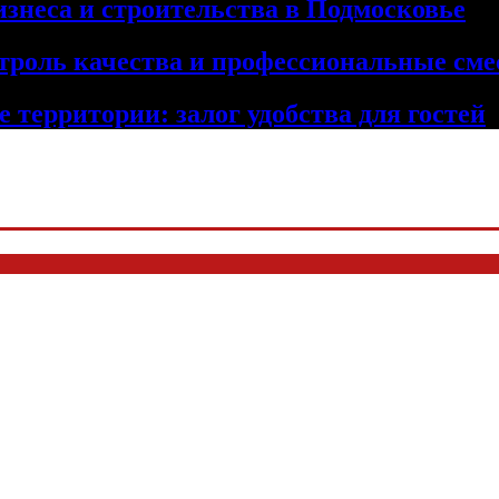
изнеса и строительства в Подмосковье
троль качества и профессиональные сме
 территории: залог удобства для гостей