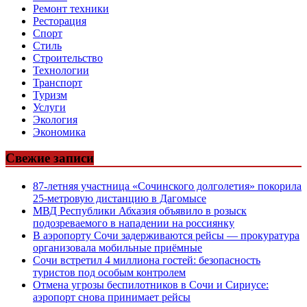
Ремонт техники
Ресторация
Спорт
Стиль
Строительство
Технологии
Транспорт
Туризм
Услуги
Экология
Экономика
Свежие записи
87-летняя участница «Сочинского долголетия» покорила
25-метровую дистанцию в Дагомысе
МВД Республики Абхазия объявило в розыск
подозреваемого в нападении на россиянку
В аэропорту Сочи задерживаются рейсы — прокуратура
организовала мобильные приёмные
Сочи встретил 4 миллиона гостей: безопасность
туристов под особым контролем
Отмена угрозы беспилотников в Сочи и Сириусе:
аэропорт снова принимает рейсы